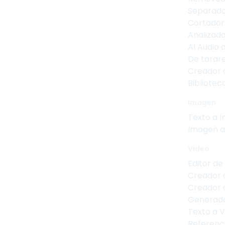
Separado
Cortador
Analizad
AI Audio 
De tarar
Creador 
Bibliotec
Imagen
Texto a 
Imagen a
Video
Editor de
Creador 
Creador d
Generado
Texto a 
Referenci