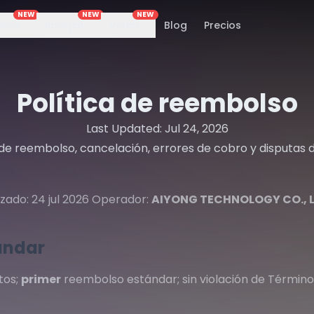
NEW
NEW
NEW
sica
Imagen
Video
Blog
Precios
Política de reembolso
Last Updated:
Jul 24, 2026
de reembolso, cancelación, errores de cobro y disputas 
izado: 24 jul 2026 Operador:
AIYONG TECHNOLOGY CO., L
tándar
tos;
primer
reembolso estándar; sin violación de Término