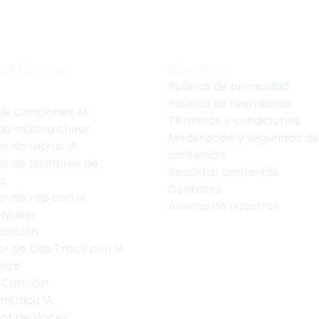
ERÍSTICAS
SOPORTE
Política de privacidad
Política de reembolso
de Canciones AI
Términos y condiciones
de música cheer
Moderación y seguridad de
r de Letras IA
contenido
r de Nombres de
Reportar contenido
s
Contacto
r de rap con IA
Acerca de nosotros
 Maker
Canción
r de Diss Track con IA
oice
 Canción
 música IA
or de Voces