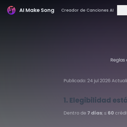
AI Make Song
Creador de Canciones AI
Mú
Reglas 
Publicado: 24 jul 2026 Actual
1. Elegibilidad es
Dentro de
7 días
; ≤
60
crédi