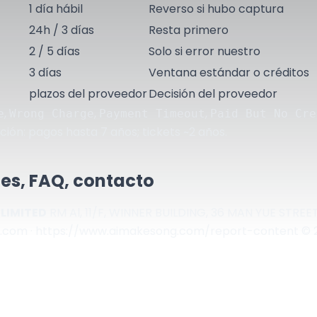
1 día hábil
Reverso si hubo captura
24h / 3 días
Resta primero
2 / 5 días
Solo si error nuestro
3 días
Ventana estándar o créditos
plazos del proveedor
Decisión del proveedor
,
,
,
e
Wrong Charge
Payment Timeout
Paid But No Cre
ción: pagos hasta 7 años; tickets ~2 años.
les, FAQ, contacto
LIMITED
RM Al, 11/F, WINNER BUILDING, 36 MAN YUE ST
g.com
·
https://www.aimakesong.com/report-content
© 