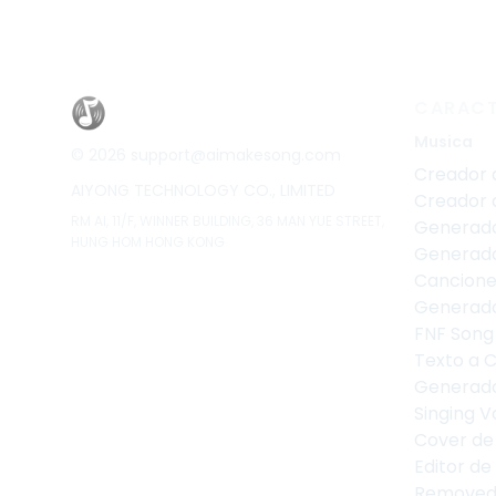
CARACT
Musica
©
2026
support@aimakesong.com
Creador 
AIYONG TECHNOLOGY CO., LIMITED
Creador 
RM Al, 11/F, WINNER BUILDING, 36 MAN YUE STREET,
Generado
HUNG HOM HONG KONG
Generado
Cancione
Generado
FNF Song
Texto a 
Generado
Singing V
Cover de
Editor de
Removed