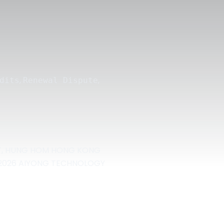
,
,
dits
Renewal Dispute
REET, HUNG HOM HONG KONG
2026 AIYONG TECHNOLOGY