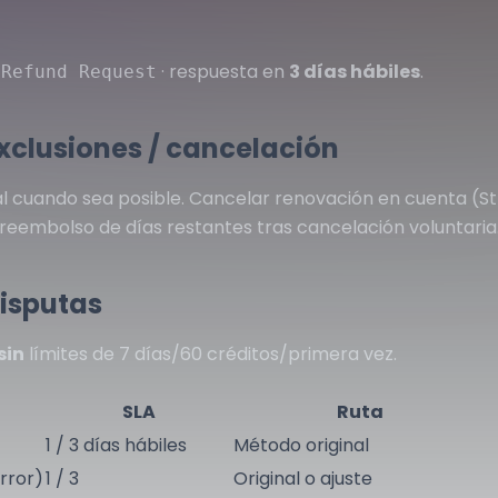
·
· respuesta en
3 días hábiles
.
Refund Request
exclusiones / cancelación
l cuando sea posible. Cancelar renovación en cuenta (S
n reembolso de días restantes tras cancelación voluntaria
disputas
sin
límites de 7 días/60 créditos/primera vez.
SLA
Ruta
1 / 3 días hábiles
Método original
rror)
1 / 3
Original o ajuste