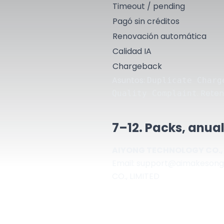
Timeout / pending
Pagó sin créditos
Renovación automática
Calidad IA
Chargeback
Asuntos:
Duplicate Charg
. Reten
Quality Complaint
7–12. Packs, anua
AIYONG TECHNOLOGY CO., 
Email:
support@aimakeson
CO., LIMITED