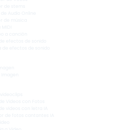
r de stems
 de Audio Online
or de música
a MIDI
eo a canción
de efectos de sonido
a de efectos de sonido
Imagen
 Imagen
 videoclips
de Videos con Fotos
e videos con letra IA
r de fotos cantantes IA
Video
a a Video