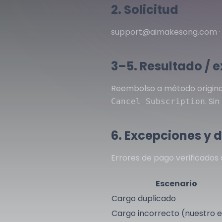
2. Solicitud
support@aimakesong.com
3–5. Resultado / 
Reembolso a método origina
. Si
Cancel Subscription
6. Excepciones y 
Errores de pago verificados
Escenario
Cargo duplicado
Cargo incorrecto (nuestro e