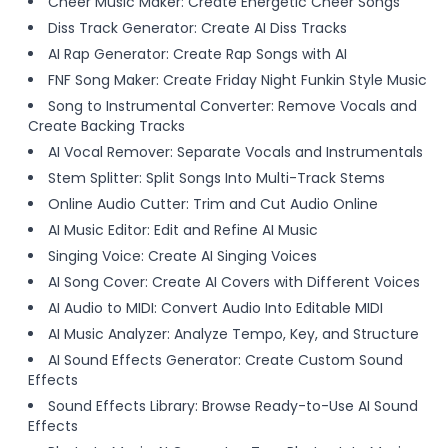
Cheer Music Maker: Create Energetic Cheer Songs
Diss Track Generator: Create AI Diss Tracks
AI Rap Generator: Create Rap Songs with AI
FNF Song Maker: Create Friday Night Funkin Style Music
Song to Instrumental Converter: Remove Vocals and
Create Backing Tracks
AI Vocal Remover: Separate Vocals and Instrumentals
Stem Splitter: Split Songs Into Multi-Track Stems
Online Audio Cutter: Trim and Cut Audio Online
AI Music Editor: Edit and Refine AI Music
Singing Voice: Create AI Singing Voices
AI Song Cover: Create AI Covers with Different Voices
AI Audio to MIDI: Convert Audio Into Editable MIDI
AI Music Analyzer: Analyze Tempo, Key, and Structure
AI Sound Effects Generator: Create Custom Sound
Effects
Sound Effects Library: Browse Ready-to-Use AI Sound
Effects