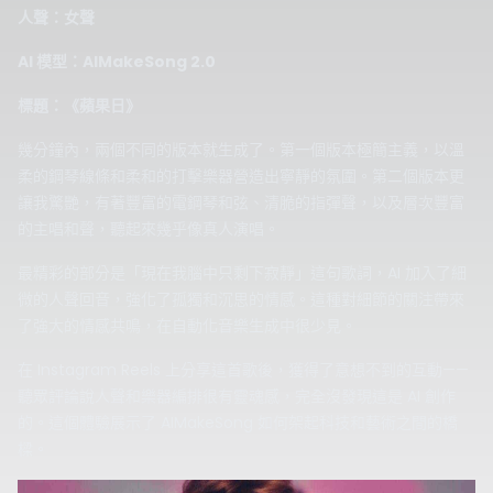
人聲：女聲
AI 模型：AIMakeSong 2.0
標題：《蘋果日》
幾分鐘內，兩個不同的版本就生成了。第一個版本極簡主義，以溫
柔的鋼琴線條和柔和的打擊樂器營造出寧靜的氛圍。第二個版本更
讓我驚艷，有著豐富的電鋼琴和弦、清脆的指彈聲，以及層次豐富
的主唱和聲，聽起來幾乎像真人演唱。
最精彩的部分是「現在我腦中只剩下寂靜」這句歌詞，AI 加入了細
微的人聲回音，強化了孤獨和沉思的情感。這種對細節的關注帶來
了強大的情感共鳴，在自動化音樂生成中很少見。
在 Instagram Reels 上分享這首歌後，獲得了意想不到的互動——
聽眾評論說人聲和樂器編排很有靈魂感，完全沒發現這是 AI 創作
的。這個體驗展示了 AIMakeSong 如何架起科技和藝術之間的橋
樑。