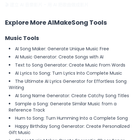
🎬 建立 AI 音樂影片
- 用 AI 把歌曲做成影片
Explore More AIMakeSong Tools
Music Tools
AI Song Maker: Generate Unique Music Free
AI Music Generator: Create Songs with AI
Text to Song Generator: Create Music From Words
AI Lyrics to Song: Turn Lyrics Into Complete Music
The Ultimate AI Lyrics Generator for Effortless Song
Writing
AI Song Name Generator: Create Catchy Song Titles
Sample a Song: Generate Similar Music from a
Reference Track
Hum to Song: Turn Humming Into a Complete Song
Happy Birthday Song Generator: Create Personalized
Gift Music