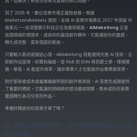
具。這解決了有想法但無法實現的核心問題。
到了 2025 年，數位音樂市場正蓬勃發展。根據
MarketsandMarkets 預測，全球 AI 音樂市場將在 2027 年突破 16
億美元——這清楚顯示科技正在為藝術賦能。
AIMakeSong
正是
這個領域的領頭羊，成為你的最佳創作夥伴。它能捕捉你的靈感，
轉化成完整、富有情感的歌曲。
只要輸入歌詞或描述心情，AIMakeSong 就能運用先進 AI 技術，立
即創作出旋律、和聲和編曲。從 R&B 到 EDM 再到爵士樂，樣樣精
通。畢竟，AI 能提升效率，讓非專業人士也能創作出專業級音樂。
對於那些被成本或複雜編曲所困的創作者來說，AI 音樂生成器提供
了重要的橋樑。它能讓你把純粹的想法變成現實，將未成形的音樂
靈感轉化為可分享的作品。
準備好釋放你的音樂才華了嗎？
AI 重新定義音樂創作：基於藝術家風格的 AI 音
樂生成器