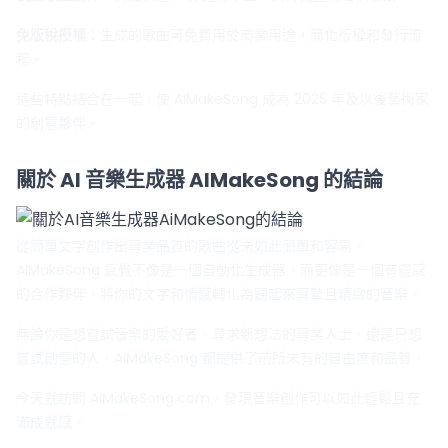
免版稅授權
：生成的歌曲可免費用於商業用途，簡化版權和發行流
程。
這些特點結合在一起，使 AIMakeSong 成為 2025 年及以後藝術家
的創意夥伴。
關於 AI 音樂生成器 AIMakeSong 的結論
從簡單文字創作出專業品質的歌曲從未如此簡單和容易。
AIMakeSong 感覺不像是一個自動化生成器，而更像是一個有靈感
的合作夥伴，將你的文字和情感轉化為聽起來真摯且精緻的音樂。
無論你是想嘗試音樂的愛好者、尋求新想法的專業人士，還是只想
嘗試創意的人，AIMakeSong 都提供了前所未有的自由度和品質。
今天就訪問 AIMakeSong.com，發現音樂創作可以如此輕鬆且充
滿成就感。