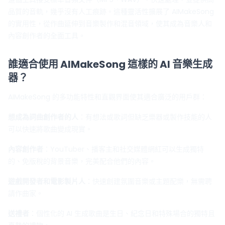
品質的音軌，幾乎沒有人工痕跡。這種靈活性擴展了 AIMakeSong
的實用性，從作曲延伸到音樂製作和混音領域，使其成為音樂人和
內容創作者的全面工具。
誰適合使用 AIMakeSong 這樣的 AI 音樂生成
器？
AIMakeSong 的多功能特性和直觀界面使其適合廣泛的用戶群：
想成為詞曲創作者的人
：有想法或歌詞但缺乏樂器或製作技能的人
可以快速將歌曲變成現實。
內容創作者
：YouTuber、播客主和社交媒體網紅可以生成獨特
的、免版稅的背景音樂，完美配合他們的內容。
遊戲開發者和電影製片人
：快速創建氛圍音樂或主題配樂，無需聘
請作曲家。
送禮者
：個性化的 AI 生成歌曲是生日、紀念日和特殊場合的獨特且