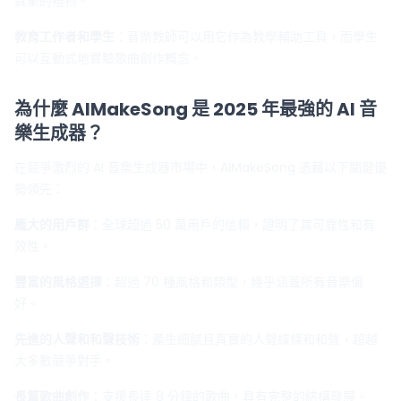
真摯的禮物。
教育工作者和學生
：音樂教師可以用它作為教學輔助工具，而學生
可以互動式地實驗歌曲創作概念。
為什麼 AIMakeSong 是 2025 年最強的 AI 音
樂生成器？
在競爭激烈的 AI 音樂生成器市場中，AIMakeSong 憑藉以下關鍵優
勢領先：
龐大的用戶群
：全球超過 50 萬用戶的信賴，證明了其可靠性和有
效性。
豐富的風格選擇
：超過 70 種風格和類型，幾乎涵蓋所有音樂偏
好。
先進的人聲和和聲技術
：產生細膩且真實的人聲線條和和聲，超越
大多數競爭對手。
長篇歌曲創作
：支援長達 8 分鐘的歌曲，具有完整的結構發展。