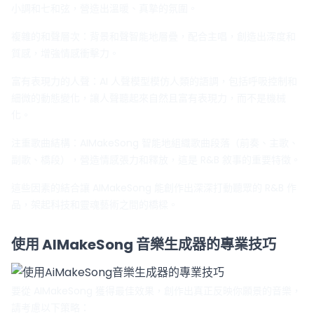
小調和七和弦，營造出溫暖、真摯的氛圍。
複雜的和聲層次：背景和聲智能地層疊，配合主唱，創造出深度和
質感，增強情感衝擊力。
富有表現力的人聲：AI 人聲模型模仿人類的語調，包括呼吸控制和
細微的動態變化，讓人聲聽起來自然且富有表現力，而不是機械
化。
注重歌曲結構：AIMakeSong 智能地組織歌曲段落（前奏、主歌、
副歌、橋段），營造情感張力和釋放，這是 R&B 敘事的重要特徵。
這些因素的結合讓 AIMakeSong 能創作出深深打動聽眾的 R&B 作
品，架起科技和靈魂藝術之間的橋樑。
使用 AIMakeSong 音樂生成器的專業技巧
要從 AIMakeSong 獲得最佳效果，創作出真正反映你願景的音樂，
請考慮以下策略：