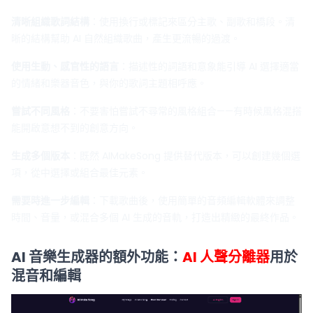
清晰組織歌詞結構
：使用換行或標記來區分主歌、副歌和橋段。清
晰的結構幫助 AI 自然組織歌曲，產生更流暢的過渡。
使用生動、感官性的語言
：描述性的詞語和意象能引導 AI 選擇適當
的情緒和樂器音色，與你的歌詞主題相呼應。
嘗試不同風格
：不要害怕嘗試不尋常的風格組合——有時候風格混搭
能開啟意想不到的創意方向。
生成多個版本
：既然 AIMakeSong 提供替代版本，可以創建幾個選
項，從中選擇或組合最佳元素。
需要時進一步編輯
：下載歌曲後，使用簡單的音頻編輯軟體來調整
時間、音量，或混合多個 AI 生成的音軌，打造出精緻的最終作品。
AI 音樂生成器的額外功能：
AI 人聲分離器
用於
混音和編輯