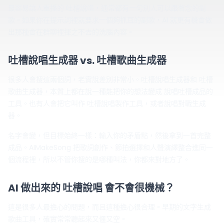
最容易讓人重播的 吐槽說唱，通常都有一句別人可以跟著念的副
歌。如果你在提示詞裡就要求一個夠抓耳的副歌，AI 就更有機會做
出那種會在群聊裡揮之不去的洗腦內容。
吐槽說唱生成器 vs. 吐槽歌曲生成器
很多人會搜這兩個詞，老實說差別非常小。吐槽說唱生成器和 吐槽
歌曲生成器，本質上都在說一種能把你的想法變成 說唱吐槽成品的
工具。也有人會把它叫作 吐槽說唱製作工具，或者說唱對戰生成
器。
名字會變，但目標始終一樣：輸入你的矛盾點，然後拿到一首完整
成品。AIMakeSong 把歌詞創作、節拍選擇和人聲演繹整合進同一
個流程裡，所以不管你搜的是哪種叫法，你都來對地方了。
AI 做出來的 吐槽說唱 會不會很機械？
這是很多人最擔心的問題，而且這種擔心很合理。早期的文字生成
歌曲工具，確實常常聽起來又僵又空。