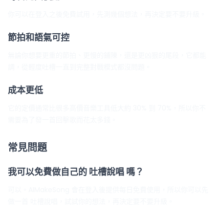
你可以在登入之後免費試用，先測幾個想法，再決定要不要升級。
節拍和語氣可控
無論你想要更重的節拍、更慢的鋪陳，還是更凶狠的尾段，它都能
調，從輕度吐槽一直到完整對戰模式都沒問題。
成本更低
它的定價通常比很多高價音樂工具低大約 30% 到 70%，所以你不
需要為了發一首回擊歌而花太多錢。
常見問題
我可以免費做自己的 吐槽說唱 嗎？
可以。AIMakeSong 會在登入後提供每日免費使用，所以你可以先
做一首 吐槽說唱，試試你的想法，再決定要不要升級。