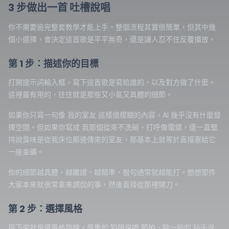
3 步做出一首 吐槽說唱
你不需要追完整套教學才能上手。整個流程其實很簡單，但其中幾
個小選擇，會決定這首歌是平平無奇，還是讓人忍不住反覆播放。
第 1 步：描述你的目標
打開提示詞輸入框，寫下這首歌是寫給誰的，以及對方做了什麼。
這裡最有用的，往往就是那些又小氣又具體的細節。
如果你只寫一句像
這樣很模糊的內容，AI 幾乎沒有什麼發
我的室友
揮空間。但如果你寫成
我那個從來不洗碗、打呼像電鋸，還一直堅
，那基本上就等於直接塞給它
持說臭味是從我床位那邊傳來的室友
一座金礦。
你的細節越具體、越離譜、越精準，狠句通常就越能打。想想那件
大家本來就很常拿來調侃的事，然後直接從那裡開刀。
第 2 步：選擇風格
接下來就是選風格路線。厚重的 陷阱说唱 節拍、陰一點的 钻头说