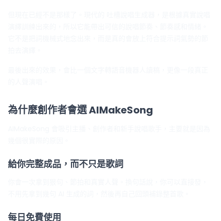
但現在已經不是那樣了。現代的 吐槽說唱生成器，是根據真實說唱
演繹訓練出來的，所以它能帶出可信的說唱節奏、節奏感和情緒。
它不是把詞機械式地念出來，而是真的會放上符合提示詞氣勢的節
拍去演繹。
最後出來的效果，會比一個文字轉語音機器人讀稿，更像一段真正
的人聲演唱。
為什麼創作者會選 AIMakeSong
AIMakeSong 會吸引主播、創作者和新手說唱歌手，主要就是因為
幾個很實際的原因。
給你完整成品，而不只是歌詞
你會一次拿到狠句、節拍和真實人聲。換句話說，你可以直接發，
不用先拿到幾句 AI 生成的詞，然後再自己回頭補錄整首歌。
每日免費使用