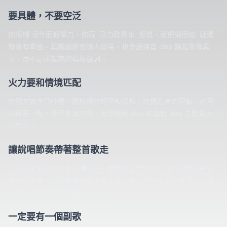
要具體，不要空泛
沒什麼殺傷力。
你很爛
你玩 马力欧赛车 怒退，還把鍋甩給 延遲
就很有畫面。具體細節會讓人發笑，也會讓這首 diss 聽起來像真
事，而不是拼起來的模板台詞。
火力要和情境匹配
給朋友做生日吐槽，應該保持好笑和溫和；給搗亂者的回擊，就可
以再狠一點。會不會讀空氣，就是聰明 diss 和尷尬 diss 之間最大
的差別。
讓說唱節奏帶著整首歌走
一句很狠的話，如果演繹不好，聽起來甚至會比一句普通但踩點很
準的話還差。這就是為什麼帶真人感人聲演繹的工具很重要。演繹
方式，本來就是對戰的一半。
一定要有一個副歌