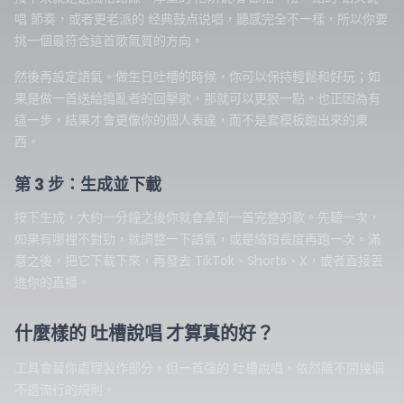
唱 節奏，或者更老派的 经典鼓点说唱，聽感完全不一樣，所以你要
挑一個最符合這首歌氣質的方向。
然後再設定語氣。做生日吐槽的時候，你可以保持輕鬆和好玩；如
果是做一首送給搗亂者的回擊歌，那就可以更狠一點。也正因為有
這一步，結果才會更像你的個人表達，而不是套模板跑出來的東
西。
第 3 步：生成並下載
按下生成，大約一分鐘之後你就會拿到一首完整的歌。先聽一次，
如果有哪裡不對勁，就調整一下語氣，或是縮短長度再跑一次。滿
意之後，把它下載下來，再發去 TikTok、Shorts、X，或者直接丟
進你的直播。
什麼樣的 吐槽說唱 才算真的好？
工具會替你處理製作部分，但一首強的 吐槽說唱，依然離不開幾個
不退流行的規則。