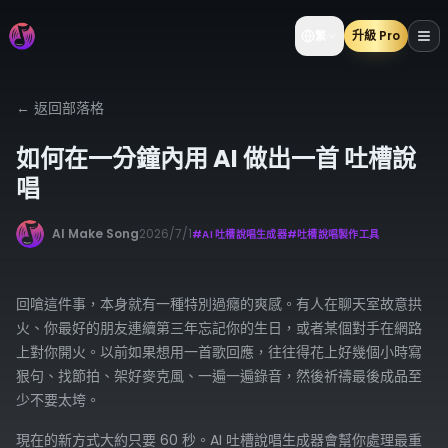
升級 Pro
繁
←
返回部落格
如何在一分鐘內用 AI 做出一首 吐槽說
唱
AI Make Song
2026/7/1
#
AI 吐槽說唱生成器
#
吐槽說唱製作工具
回嗆這件事，本身就有一種特別過癮的爽感。有人在聊天室故意拱
火、你最好的朋友連續第三年忘記你的生日，或者某個對手在網路
上對你開火。以前如果想用一首歌回應，往往得花上好幾個小時寫
狠句、找節拍、架好麥克風、一遍一遍錄音，然後祈禱最後成品至
少不要太垮。
現在的新方式大約只要 60 秒。AI 吐槽說唱生成器會幫你處理最重