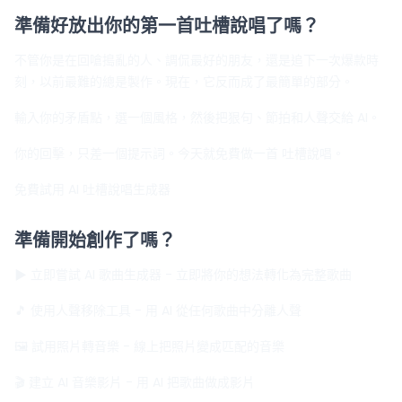
準備好放出你的第一首吐槽說唱了嗎？
不管你是在回嗆搗亂的人、調侃最好的朋友，還是追下一次爆款時
刻，以前最難的總是製作。現在，它反而成了最簡單的部分。
輸入你的矛盾點，選一個風格，然後把狠句、節拍和人聲交給 AI。
你的回擊，只差一個提示詞。今天就免費做一首 吐槽說唱。
免費試用 AI 吐槽說唱生成器
準備開始創作了嗎？
▶ 立即嘗試 AI 歌曲生成器
- 立即將你的想法轉化為完整歌曲
🎵 使用人聲移除工具
- 用 AI 從任何歌曲中分離人聲
🖼️ 試用照片轉音樂
- 線上把照片變成匹配的音樂
🎬 建立 AI 音樂影片
- 用 AI 把歌曲做成影片