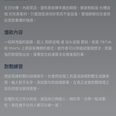
生日吐槽、內部笑話，還有那些陳年尷尬瞬間，都是輕鬆版 吐槽說
唱 的完美素材。只要語氣保持好笑而不是惡毒，整個群聊往往會把
這首歌重播好幾週。
爆款內容
一段夠洗腦的副歌，配上 陷阱说唱 或 钻头说唱 節拍，就是 TikTok
和 Shorts 上很容易傳開的格式。創作者可以快速試幾個想法，把最
強的那個發出去，接著就交給演算法去做後面的事。
對戰練習
想認真練對戰的說唱歌手，也會把這個工具當成說唱對戰生成器來
用。輸入對手名字，測試狠句和說唱節奏，在真正走進對戰現場之
前先把想法磨得更狠。
這種形式之所以有效，是因為它夠個人、夠好笑，也帶一點攻擊
性。現在幾乎任何人都可以做一首。