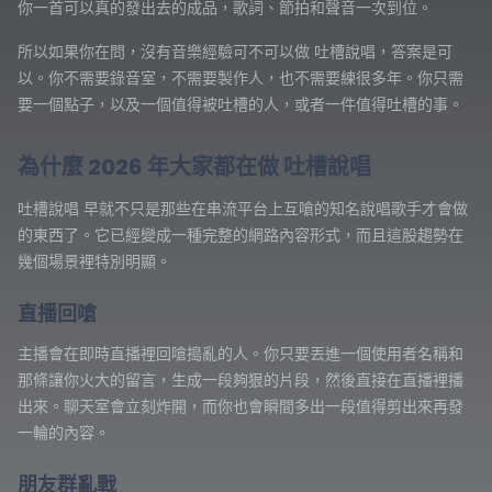
你一首可以真的發出去的成品，歌詞、節拍和聲音一次到位。
所以如果你在問，沒有音樂經驗可不可以做 吐槽說唱，答案是可
以。你不需要錄音室，不需要製作人，也不需要練很多年。你只需
要一個點子，以及一個值得被吐槽的人，或者一件值得吐槽的事。
為什麼 2026 年大家都在做 吐槽說唱
吐槽說唱 早就不只是那些在串流平台上互嗆的知名說唱歌手才會做
的東西了。它已經變成一種完整的網路內容形式，而且這股趨勢在
幾個場景裡特別明顯。
直播回嗆
主播會在即時直播裡回嗆搗亂的人。你只要丟進一個使用者名稱和
那條讓你火大的留言，生成一段夠狠的片段，然後直接在直播裡播
出來。聊天室會立刻炸開，而你也會瞬間多出一段值得剪出來再發
一輪的內容。
朋友群亂戰