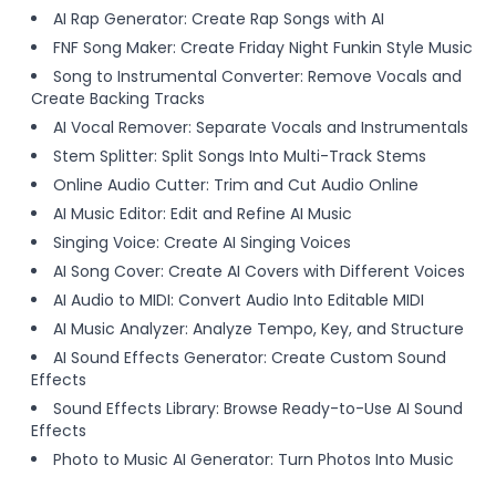
AI Rap Generator: Create Rap Songs with AI
FNF Song Maker: Create Friday Night Funkin Style Music
Song to Instrumental Converter: Remove Vocals and
Create Backing Tracks
AI Vocal Remover: Separate Vocals and Instrumentals
Stem Splitter: Split Songs Into Multi-Track Stems
Online Audio Cutter: Trim and Cut Audio Online
AI Music Editor: Edit and Refine AI Music
Singing Voice: Create AI Singing Voices
AI Song Cover: Create AI Covers with Different Voices
AI Audio to MIDI: Convert Audio Into Editable MIDI
AI Music Analyzer: Analyze Tempo, Key, and Structure
AI Sound Effects Generator: Create Custom Sound
Effects
Sound Effects Library: Browse Ready-to-Use AI Sound
Effects
Photo to Music AI Generator: Turn Photos Into Music