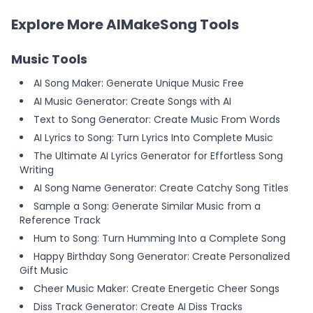
Explore More AIMakeSong Tools
Music Tools
AI Song Maker: Generate Unique Music Free
AI Music Generator: Create Songs with AI
Text to Song Generator: Create Music From Words
AI Lyrics to Song: Turn Lyrics Into Complete Music
The Ultimate AI Lyrics Generator for Effortless Song
Writing
AI Song Name Generator: Create Catchy Song Titles
Sample a Song: Generate Similar Music from a
Reference Track
Hum to Song: Turn Humming Into a Complete Song
Happy Birthday Song Generator: Create Personalized
Gift Music
Cheer Music Maker: Create Energetic Cheer Songs
Diss Track Generator: Create AI Diss Tracks