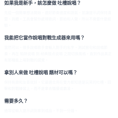
如果我是新手，該怎麼做 吐槽說唱？
先從一個簡單想法開始，選好節奏速度和語氣，並讓提示詞保持清
楚、具體。工具會幫你處理歌詞、節拍和人聲，所以不需要什麼經
驗。
我能把它當作說唱對戰生成器來用嗎？
當然可以。很多說唱歌手會輸入對手的名字，測試狠句和說唱節
奏，再在 陷阱说唱 到 经典鼓点说唱 之間切換風格，直到作品真正
有那種能上場對戰的感覺。
拿別人來做 吐槽說唱 題材可以嗎？
保持有趣和友善就好。它最適合用在雙方都知道是玩笑的吐槽、回
擊和對戰練習上，而不是拿去騷擾或霸凌。
需要多久？
通常從輸入提示詞到拿到成品，不到一分鐘。