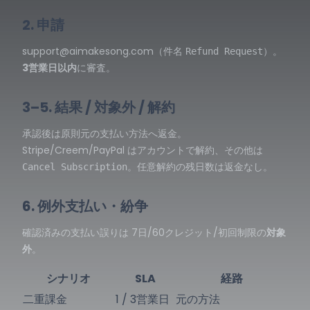
2. 申請
support@aimakesong.com
（件名
）。
Refund Request
3営業日以内
に審査。
3–5. 結果 / 対象外 / 解約
承認後は原則元の支払い方法へ返金。
Stripe/Creem/PayPal はアカウントで解約、その他は
。任意解約の残日数は返金なし。
Cancel Subscription
6. 例外支払い・紛争
確認済みの支払い誤りは 7日/60クレジット/初回制限の
対象
外
。
シナリオ
SLA
経路
二重課金
1 / 3営業日
元の方法