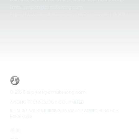
Email:
support@aimakesong.com
·
https://www.aimakesong.com/report-content
© 2026
AIYONG TECHNOLOGY CO., LIMITED
©
2026
support@aimakesong.com
AIYONG TECHNOLOGY CO., LIMITED
RM Al, 11/F, WINNER BUILDING, 36 MAN YUE STREET, HUNG HOM
HONG KONG
機能