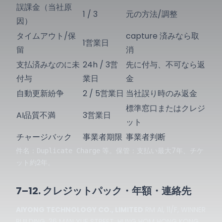
誤課金（当社原
1 / 3
元の方法/調整
因）
タイムアウト/保
capture 済みなら取
1営業日
留
消
支払済みなのに未
24h / 3営
先に付与、不可なら返
付与
業日
金
自動更新紛争
2 / 5営業日
当社誤り時のみ返金
標準窓口またはクレジ
AI品質不満
3営業日
ット
チャージバック
事業者期限
事業者判断
件名：
等。保管：支払い最大7年、チケ
Duplicate Charge
ット約2年。
7–12. クレジットパック・年額・連絡先
AIYONG TECHNOLOGY CO., LIMITED
RM Al, 11/F, WINNER
BUILDING, 36 MAN YUE STREET, HUNG HOM HONG KONG