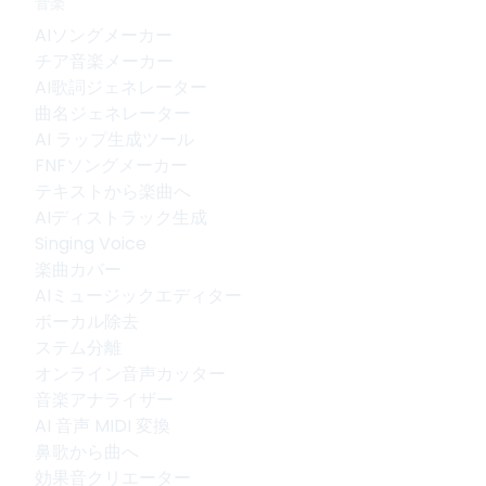
音楽
AIソングメーカー
チア音楽メーカー
AI歌詞ジェネレーター
曲名ジェネレーター
AI ラップ生成ツール
FNFソングメーカー
テキストから楽曲へ
AIディストラック生成
Singing Voice
楽曲カバー
AIミュージックエディター
ボーカル除去
ステム分離
オンライン音声カッター
音楽アナライザー
AI 音声 MIDI 変換
鼻歌から曲へ
効果音クリエーター