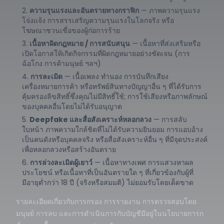
ความรุนแรงและอันตรายทางกราฟิก
— ภาพความรุนแรง
โจ่งแจ้ง การสรรเสริญความรุนแรงในโลกจริง หรือ
โฆษณาชวนเชื่อของผู้ก่อการร้าย
เนื้อหาผิดกฎหมาย / การสนับสนุน
— เนื้อหาที่ส่งเสริมหรือ
เปิดโอกาสให้เกิดกิจกรรมที่ผิดกฎหมายอย่างชัดเจน (การ
ฉ้อโกง การค้ามนุษย์ ฯลฯ)
การละเมิด
— เนื้อเพลง ทำนอง การบันทึกเสียง
เครื่องหมายการค้า หรือทรัพย์สินทางปัญญาอื่น ๆ ที่ได้รับการ
คุ้มครองลิขสิทธิ์ซึ่งคุณไม่มีสิทธิ์ใช้; การใช้เสียงหรือภาพลักษณ์
ของบุคคลอื่นโดยไม่ได้รับอนุญาต
Deepfake และสื่อสังเคราะห์หลอกลวง
— การสลับ
ใบหน้า ภาพความใกล้ชิดที่ไม่ได้รับความยินยอม การแอบอ้าง
เป็นคนดังหรือบุคคลจริง หรือสื่อสังเคราะห์อื่น ๆ ที่มีจุดประสงค์
เพื่อหลอกลวงหรือสร้างอันตราย
การล่วงละเมิดผู้เยาว์
— เนื้อหาทางเพศ การแสวงหาผล
ประโยชน์ หรือเนื้อหาที่เป็นอันตรายใด ๆ ที่เกี่ยวข้องกับผู้ที่
มีอายุต่ำกว่า 18 ปี (จริงหรือสมมติ) ไม่ยอมรับโดยเด็ดขาด
รายละเอียดเกี่ยวกับการกรอง การรายงาน การตรวจสอบโดย
มนุษย์ การลบ และการดำเนินการกับบัญชีมีอยู่ใน
นโยบายการก