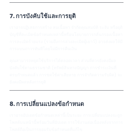
7. การบังคับใช้และการยุติ
เราอาจปฏิเสธการสร้าง ลบเนื้อหา จำกัดคุณสมบัติ ระงับ หรือยุติ
บัญชีที่ละเมิดข้อกำหนดเหล่านี้หรือนโยบายการกลั่นกรองเนื้อหา
การละเมิดร้ายแรง (รวมถึงการล่วงละเมิดผู้เยาว์) อาจส่งผลให้มี
การแบนถาวรทันทีโดยไม่มีการคืนเงิน
คุณสามารถหยุดใช้บริการได้ตลอดเวลา ส่วนที่ควรยังคงมีผล
บังคับใช้ตามธรรมชาติ (ทรัพย์สินทางปัญญา การชำระเงินที่
ครบกำหนดแล้ว การชดใช้ค่าเสียหาย การจำกัดความรับผิด) จะ
ยังคงมีผลหลังการยุติ
8. การเปลี่ยนแปลงข้อกำหนด
เราอาจอัปเดตข้อกำหนดเหล่านี้เป็นระยะ การเปลี่ยนแปลงจะถูก
โพสต์บนหน้านี้พร้อมวันที่อัปเดต การใช้งานต่อเนื่องหลังจากการ
โพสต์ถือเป็นการยอมรับข้อกำหนดที่แก้ไข