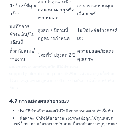
จนกว่าคุณจะเพิก
ลิงก์แชร์ที่คุณ
สาธารณะหากคุณ
ถอน หมดอายุ หรือ
สร้าง
เลือกแชร์
เราลบออก
บันทึกการ
สูงสุด 7 ปีตามที่
ไม่ใช่ไฟล์สร้างสรรค์
ชำระเงิน/ใบ
กฎหมายกำหนด
เอง
แจ้งหนี้
ตั๋วสนับสนุน/
ความปลอดภัยและ
โดยทั่วไปสูงสุด 2 ปี
รายงาน
คุณภาพ
คุณสามารถขอลบข้อมูลบัญชีได้ผ่านทาง
support@aimakesong.com
บันทึกบางส่วนอาจถูกเก็บรักษา
ไว้ด้วยเหตุผลทางกฎหมาย ภาษี การป้องกันการฉ้อโกง หรือข้อ
พิพาท
4.7 การแสดงผลสาธารณะ
ประวัติส่วนตัวของคุณไม่ใช่ฟีดสาธารณะตามค่าเริ่มต้น
เนื้อหาจะเข้าถึงได้สาธารณะเฉพาะเมื่อคุณใช้คุณสมบัติ
แชร์/เผยแพร่ หรือหากเรานำเสนอเนื้อหาด้วยการอนุญาตของ