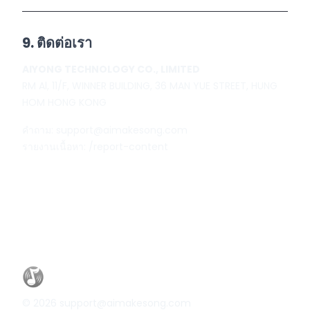
9. ติดต่อเรา
AIYONG TECHNOLOGY CO., LIMITED
RM Al, 11/F, WINNER BUILDING, 36 MAN YUE STREET, HUNG
HOM HONG KONG
คำถาม:
support@aimakesong.com
รายงานเนื้อหา:
/report-content
©
2026
support@aimakesong.com