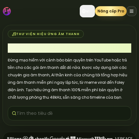
Nâng cấp Pro
Vi
THƯ VIỆN HIỆU ỨNG ÂM THANH
Trình tạo hiệu ứng âm thanh AI
Đừng mạo hiểm với cảnh báo bản quyền trên YouTube hoặc trả
tiền cho các gói âm thanh đắt đỏ nữa. Được xây dựng bởi các
chuyên gia âm thanh, AI thần kinh của chúng tôi tổng hợp hiệu
ứng âm thanh miễn phí ngay lập tức, từ meme viral đến Foley
điện ảnh. Tạo hiệu ứng âm thanh 100% miễn phí bản quyền ở
chất lượng phòng thu 48kHz, sẵn sàng cho timeline của bạn.