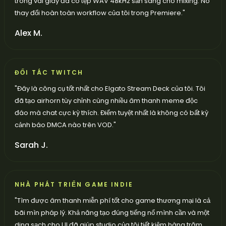
trong vài giây đã có tệp WAV 48kHz sẵn sàng cho mixing. Nó
thay đổi hoàn toàn workflow của tôi trong Premiere.
"
Alex M.
ĐỐI TÁC TWITCH
"
Đây là công cụ tốt nhất cho Elgato Stream Deck của tôi. Tôi
đã tạo airhorn tùy chỉnh cùng nhiều âm thanh meme độc
đáo mà chat cực kỳ thích. Điểm tuyệt nhất là không có bất kỳ
cảnh báo DMCA nào trên VOD.
"
Sarah J.
NHÀ PHÁT TRIỂN GAME INDIE
"
Tìm được âm thanh miễn phí tốt cho game thương mại là cả
bãi mìn pháp lý. Khả năng tạo đúng tiếng nổ mình cần và một
ding sạch cho UI đã giúp studio của tôi tiết kiệm hàng trăm