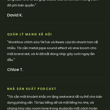
đô phí bản quyền.
"
David K.
QUẢN LÝ MẠNG XÃ HỘI
"
Workflow chỉnh sửa TikTok và Reels của tôi nhanh hơn rất
nhiều. Tôi cần metal pipe sound effect và vine boom cho
một brand skit, và AI đã bắt đúng nhịp gây cười ngay lần
đầu.
"
Chloe T.
NHÀ SẢN XUẤT PODCAST
"
Tôi cần một khoảnh khắc im lặng awkward rất cụ thể cho bản
dựng phỏng vấn. Tôi tạo tiếng dế và một tiếng ho nhẹ, và
chúng hòa vào room tone trong Audacity một cách hoàn