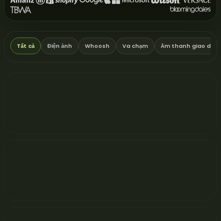
Tất cả
Điện ảnh
Whoosh
Va chạm
Âm thanh giao diện