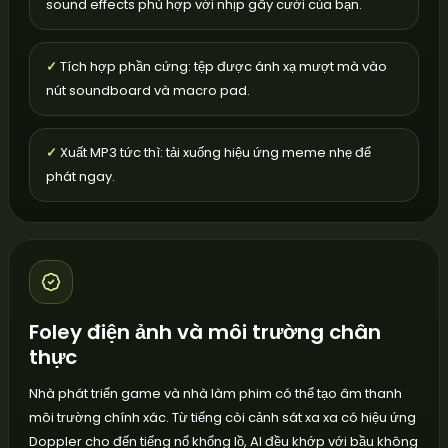
sound effects phù hợp với nhịp gây cười của bạn.
✓
Tích hợp phần cứng: tệp được ánh xạ mượt mà vào
nút soundboard và macro pad.
✓
Xuất MP3 tức thì: tải xuống hiệu ứng meme nhẹ để
phát ngay.
Foley điện ảnh và môi trường chân
thực
Nhà phát triển game và nhà làm phim có thể tạo âm thanh
môi trường chính xác. Từ tiếng còi cảnh sát xa xa có hiệu ứng
Doppler cho đến tiếng nổ khổng lồ, AI đều khớp với bầu không