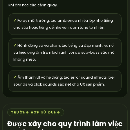
khí âm học của cảnh quay.
✓
Foley môi trường: tạo ambience nhiều lớp như tiếng
chó sủa hoặc tiếng dế nhẹ với room tone tự nhiên.
✓
Hành động và va chạm: tạo tiếng va đập mạnh, vụ nổ
và hiệu ứng âm trầm kịch tính với dải sub-bass sâu mà
không méo.
✓
Âm thanh UI và hệ thống: tạo error sound effects, bell
sounds và click sounds sắc nét cho UX sản phẩm.
TRƯỜNG HỢP SỬ DỤNG
Được xây cho quy trình làm việc