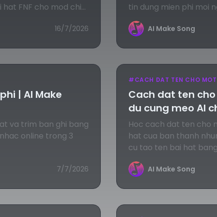
i hat FNF cho mod chi
tin dung mien phi moi 
16/7/2026
AI Make Song
#
CACH DAT TEN CHO MOT
phi | AI Make
Cach dat ten cho
du cung meo AI ch
hat va trim ban ghi bang
Hoc cach dat ten cho mo
 nhac online trong 3
hat cua ban thanh nhun
cu tao ten bai hat ban
7/7/2026
AI Make Song