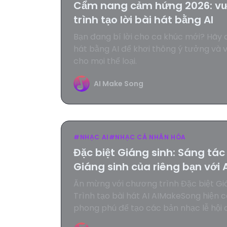
Cẩm nang cảm hứng 2026: vượ
trình tạo lời bài hát bằng AI
Bạn đang bí lời cho ca khúc mới? Hãy d
hát bằng AI để khơi thông ý tưởng và vi
cho mọi thể loại.
AI Make Song
#
NHẠC AI
#
NHẠC CÁ NHÂN HÓA
Đặc biệt Giáng sinh: Sáng tác
Giáng sinh của riêng bạn với 
Ăn mừng với chương trình Đặc biệt Giá
Trình tạo bài hát AI AIMakeSong hiện c
phong phú để tạo các bản nhạc lễ hội 
tức.