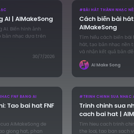
HẠC
#
BÀI HÁT THÀNH NHẠC N
 AI | AIMakeSong
Cách biến bài hát
AIMakeSong
AI. Biến hình ảnh
o bản nhạc dựa trên
Tìm hiểu cách biến bài
hát, tạo bản nhạc nền 
và nhận kết quả bản đệ
30/7/2026
AI Make Song
HAC FNF BANG AI
#
TRINH CHINH SUA NHAC 
i: Tao bai hat FNF
Trinh chinh sua nh
cach bai hat | A
I cua AIMakeSong de
Tim hieu cach trinh chin
Tao giong hat, phan
the loai, tao ban sach v