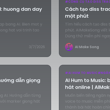
#
CÔNG CỤ TẠO DISS TRA
I: huong dan day
Cách tạo diss tra
một phút
ap bang AI. Bien mot y
Tìm hiểu cách tạo diss
iong hat voi trinh tao
phút. AIMakeSong viết lờ
Dùng thử miễn phí ngay
3/7/2026
AI Make Song
#
AI HUM TO MUSIC
#
NGÂN
 hướng dẫn giọng
AI Hum to Music: 
hát online | AIMa
g AI. Hướng dẫn từng
Muốn biến tiếng ngân 
với marker giọng hát
voice to music miễn p
thành bài hát hoàn chỉ