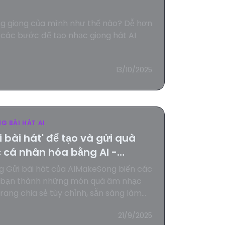
ng giọng của mình như thế nào? Dễ hơn
 các bước để tạo nhạc giọng hát AI
13/10/2025
G BÀI HÁT AI
 bài hát' để tạo và gửi quà
 cá nhân hóa bằng AI -
g Gửi bài hát của AIMakeSong biến các
a bạn thành những món quà âm nhạc
rang chia sẻ tùy chỉnh, sẵn sàng làm
hận nào.
21/9/2025