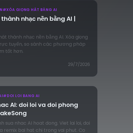
ỀN
#
XÓA GIỌNG HÁT BẰNG AI
 thành nhạc nền bằng AI |
 hát thành nhạc nền bằng AI. Xóa giọng
trực tuyến, so sánh các phương pháp
m tốt hơn.
29/7/2026
AI
#
DOI LOI BANG AI
ac AI: doi loi va doi phong
IMakeSong
h sua nhac AI hoat dong. Viet lai loi, doi
a remix bai hat chi trong vai phut. Co