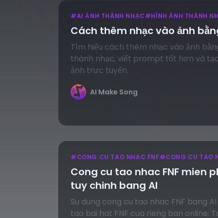
#
AI ẢNH THÀNH NHẠC
#
HÌNH ẢNH THÀNH N
Cách thêm nhạc vào ảnh bằng
Tìm hiểu cách thêm nhạc vào ảnh bằng 
thành nhạc, viết prompt tốt hơn và tạ
ảnh trực tuyến.
AI Make Song
#
CONG CU TAO NHAC FNF
#
CONG CU TAO N
Cong cu tao nhac FNF mien ph
tuy chinh bang AI
Su dung cong cu tao nhac FNF bang A
tao bai hat FNF cua rieng ban online. 