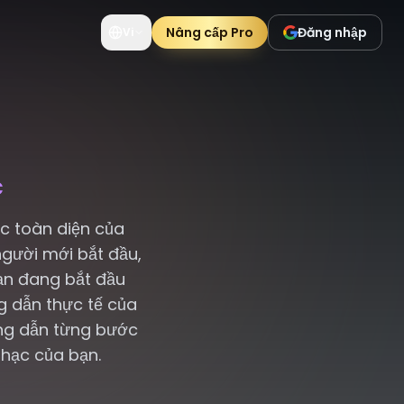
Nâng cấp Pro
Đăng nhập
Vi
c
c toàn diện của
người mới bắt đầu,
ạn đang bắt đầu
g dẫn thực tế của
ng dẫn từng bước
nhạc của bạn.