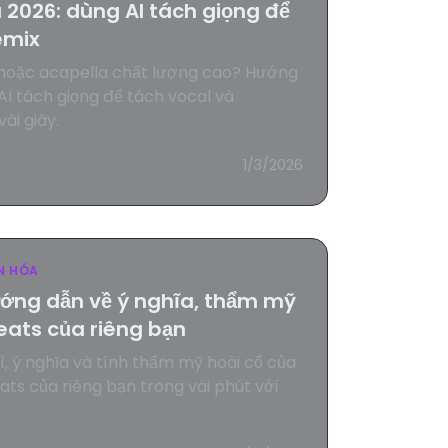
2026: dùng AI tách giọng để
emix
hoặc acapella chất lượng cao? Hướng
AI tách giọng để tách vocal và
ài giây.
1/3/2026
N HÓA
Hướng dẫn về ý nghĩa, thẩm mỹ
Beats của riêng bạn
ì, ý nghĩa và tính thẩm mỹ hoài cổ của
eats của riêng bạn trong vài phút với