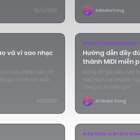
âm nhạc.
30/4/2026
AIMakeSong
#
VOICE TO MIDI
#
AUDIO T
ào và vì sao nhạc
Hướng dẫn đầy đủ:
thành MIDI miễn p
 Tìm hiểu khác biệt cốt
Đừng để giai điệu hay b
đổi quy trình sản xuất
hát/hum và chuyển nga
công cụ AI miễn phí.
8/3/2026
AI Make Song
#
ÂM NHẠC AI
#
TÁCH GIỌ