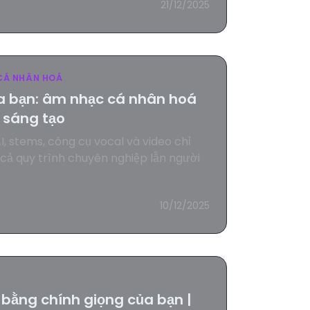
21/12/2025
CÁ NHÂN HOÁ
a bạn: âm nhạc cá nhân hoá
 sáng tạo
, stems, công cụ vocal và video chỉ
 cả quy trình chuyên nghiệp lẫn người
10/12/2025
 bằng chính giọng của bạn |