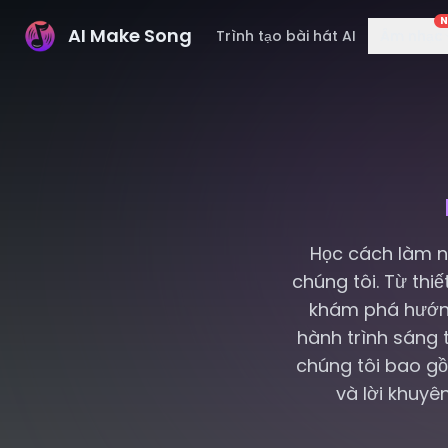
AI Make Song
Trình tạo bài hát AI
Âm nhạc
Học cách làm n
chúng tôi. Từ thi
khám phá hướng
hành trình sáng 
chúng tôi bao g
và lời khuyê