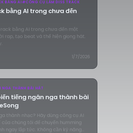
CK BẰNG AI
#
CÔNG CỤ LÀM DISS TRACK
ck bằng AI trong chưa đến
 track bằng AI trong chưa đến một
i rap, tạo beat và thể hiện giọng hát.
.
1/7/2026
 NGA THÀNH BÀI HÁT
biến tiếng ngân nga thành bài
keSong
nga thành nhạc? Hãy dùng công cụ AI
hí của chúng tôi để chuyển humming
nh ngay lập tức. Không cần kỹ năng