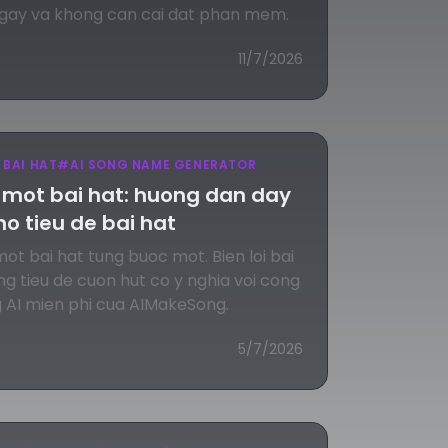
ngay va khong can cai dat phan mem.
11/7/2026
 BAI HAT
#
AI SONG NAME GENERATOR
 mot bai hat: huong dan day
o tieu de bai hat
t bai hat tung buoc mot. Bien loi bai
g tieu de cuon hut co y nghia voi cong
g AI mien phi cua AIMakeSong.
5/7/2026