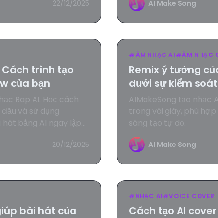
22/12/2025
AI Make Song
#
ÂM NHẠC AI
#
ÂM NHẠC 
 Cách trình tạo
Remix ý tưởng củ
low của bạn
dưới sự kiểm soát
nhạc Rap AI. Học cách
AIMakeSong tạo nhạc AI
t đầu và sử dụng
trong vài giây, phù hợp
 hát bằng AI ngay lập
sáng tạo tự do.
20/12/2025
AI Make Song
#
NHẠC AI
#
VOICE COVER
giúp bài hát của
Cách tạo AI cover