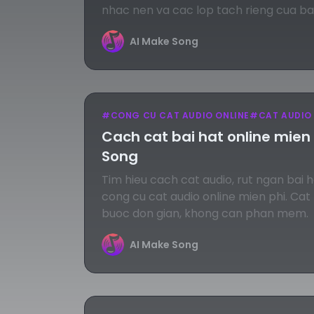
nhac nen va cac lop tach rieng cua ba
trong vai phut.
AI Make Song
#
CONG CU CAT AUDIO ONLINE
#
CAT AUDIO
Cach cat bai hat online mien 
Song
Tim hieu cach cat audio, rut ngan bai 
cong cu cat audio online mien phi. Cat
buoc don gian, khong can phan mem.
AI Make Song