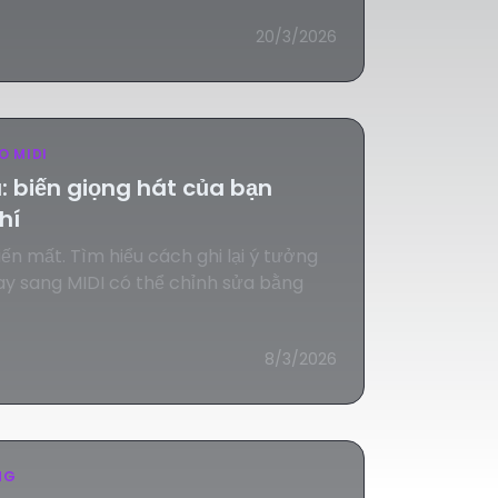
20/3/2026
O MIDI
 biến giọng hát của bạn
hí
iến mất. Tìm hiểu cách ghi lại ý tưởng
y sang MIDI có thể chỉnh sửa bằng
8/3/2026
NG