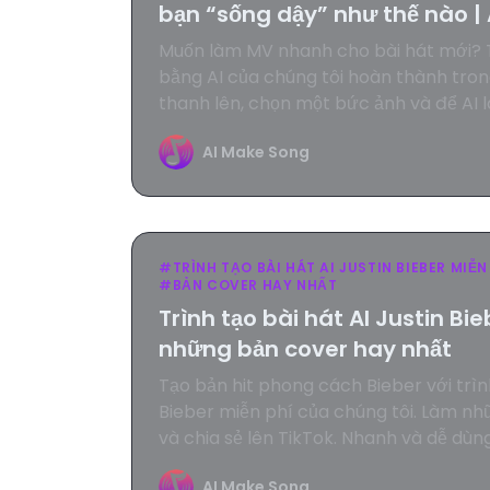
bạn “sống dậy” như thế nào 
Muốn làm MV nhanh cho bài hát mới? T
bằng AI của chúng tôi hoàn thành trong
thanh lên, chọn một bức ảnh và để AI 
ảnh hát bài của bạn.
AI Make Song
#
TRÌNH TẠO BÀI HÁT AI JUSTIN BIEBER MIỄN
#
BẢN COVER HAY NHẤT
Trình tạo bài hát AI Justin Bi
những bản cover hay nhất
Tạo bản hit phong cách Bieber với trình
Bieber miễn phí của chúng tôi. Làm n
và chia sẻ lên TikTok. Nhanh và dễ dùn
AI Make Song