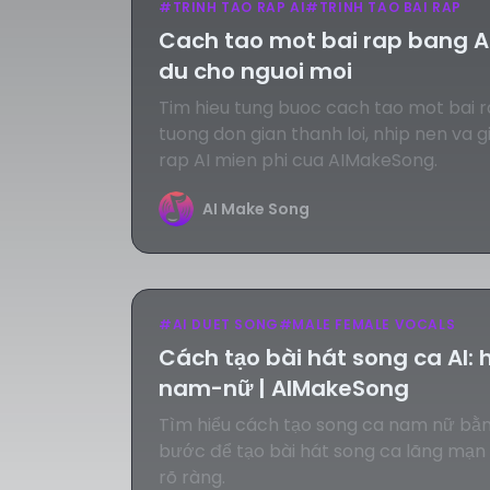
#
TRINH TAO RAP AI
#
TRINH TAO BAI RAP
Cach tao mot bai rap bang A
du cho nguoi moi
Tim hieu tung buoc cach tao mot bai r
tuong don gian thanh loi, nhip nen va g
rap AI mien phi cua AIMakeSong.
AI Make Song
#
AI DUET SONG
#
MALE FEMALE VOCALS
Cách tạo bài hát song ca AI:
nam-nữ | AIMakeSong
Tìm hiểu cách tạo song ca nam nữ bằn
bước để tạo bài hát song ca lãng mạn 
rõ ràng.