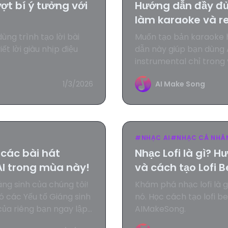
t bí ý tưởng với
Hướng dẫn đầy đủ 
làm karaoke và r
ùng trình tạo lời bài
Muốn tạo bản karaoke 
ết lời giàu nhịp điệu
dẫn này giúp bạn dùng 
instrumental chỉ trong v
1/3/2026
AI Make Song
#
NHẠC AI
#
NHẠC CÁ NHÂ
 các bài hát
Nhạc Lofi là gì? 
AI trong mùa này!
và cách tạo Lofi 
ng sinh của chúng tôi!
Khám phá nhạc lofi là g
ó các Yếu tố Giáng sinh
nó. Học cách tạo lofi b
của riêng bạn ngay lập
AIMakeSong.