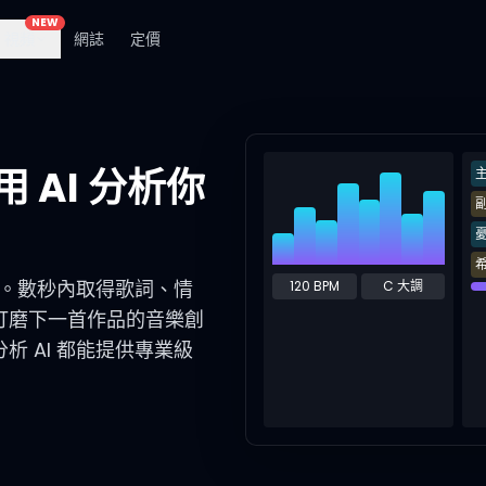
NEW
視頻
網誌
定價
用 AI 分析你
樂。數秒內取得歌詞、情
120 BPM
C 大調
打磨下一首作品的音樂創
 AI 都能提供專業級