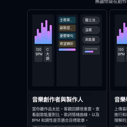
無論你是在創作
主歌第一句
獨立流行
副歌提升點
溫暖
憂鬱樂句
高能量
希望轉折
120
C
120
BPM
大
BPM
調
音樂創作者與製作人
音樂
當你離作品太近，客觀回饋很重要。查
上傳喜
看副歌能量對比、歌詞情緒曲線，以及
進行和
BPM 和調性是否適合目標歌單。
理解的