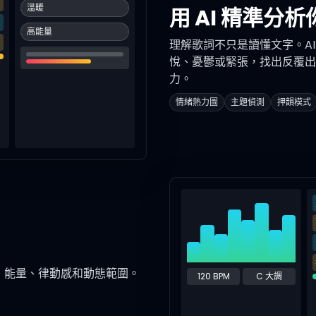
溫暖
用 AI 精準分
高能量
理解歌詞不只是讀懂文字。A
悅、憂鬱或緊張，找出反覆出現
力。
情緒熱力圖
主題偵測
押韻模式
、能量、律動感和動態範圍。
120 BPM
C 大調