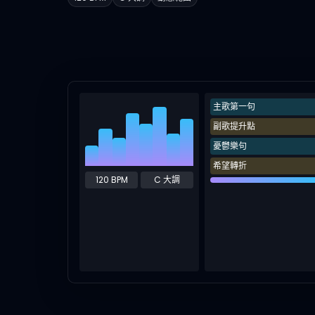
主歌第一句
副歌提升點
憂鬱樂句
希望轉折
120 BPM
C 大調