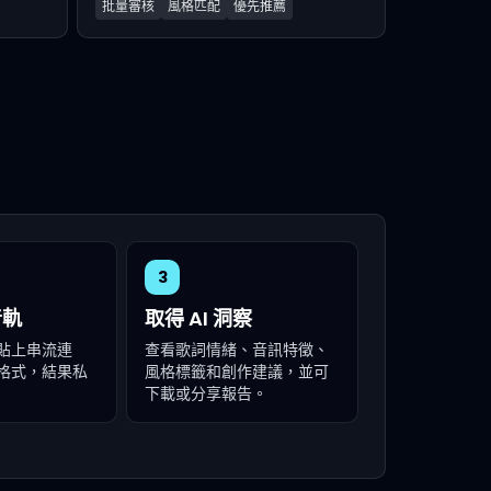
批量審核
風格匹配
優先推薦
3
音軌
取得 AI 洞察
貼上串流連
查看歌詞情緒、音訊特徵、
格式，結果私
風格標籤和創作建議，並可
下載或分享報告。