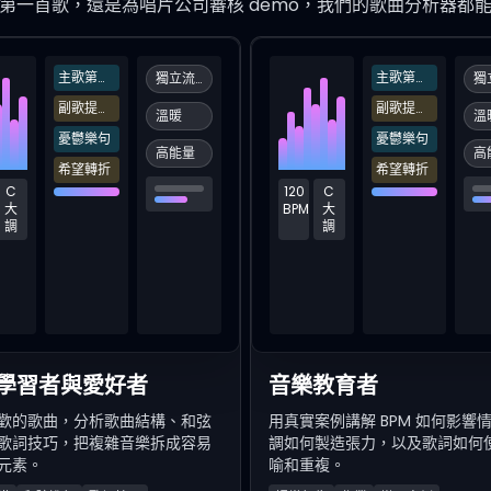
第一首歌，還是為唱片公司審核 demo，我們的歌曲分析器都
主歌第一句
主歌第一句
獨立流行
副歌提升點
副歌提升點
溫暖
溫
憂鬱樂句
憂鬱樂句
高能量
高
希望轉折
希望轉折
C
120
C
大
BPM
大
調
調
學習者與愛好者
音樂教育者
歡的歌曲，分析歌曲結構、和弦
用真實案例講解 BPM 如何影響
歌詞技巧，把複雜音樂拆成容易
調如何製造張力，以及歌詞如何
元素。
喻和重複。