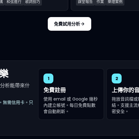
構
和弦進行
歌詞技巧
課堂報告
作業
樂理案例
免費試用分析
樂
1
2
樂分析能帶來什
免費註冊
上傳你的
使用 email 或 Google 幾秒
拖放音訊檔或
。無需信用卡。只
內建立帳號。每日免費點數
結。支援主流
會自動刷新。
密安全。