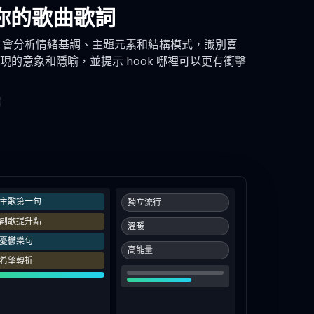
析你的歌曲歌詞
I 會分析情緒基調、主題元素和結構模式，識別喜
的意象和隱喻，並提示 hook 哪裡可以更有衝擊
主歌第一句
獨立流行
副歌提升點
溫暖
憂鬱樂句
高能量
希望轉折