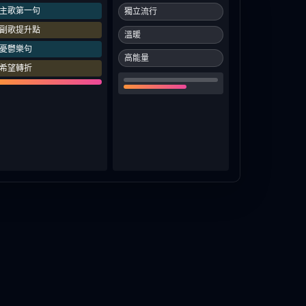
主歌第一句
獨立流行
副歌提升點
溫暖
憂鬱樂句
高能量
希望轉折