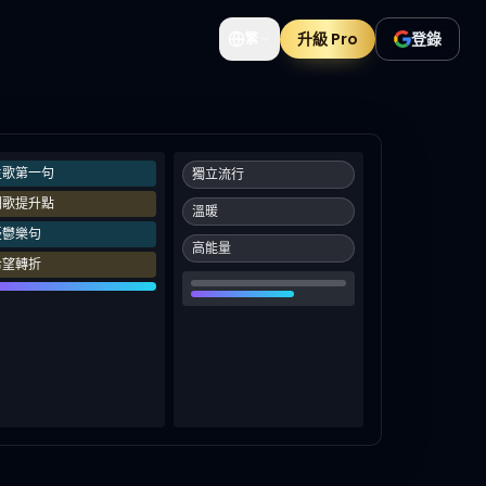
升級 Pro
登錄
繁
主歌第一句
獨立流行
副歌提升點
溫暖
憂鬱樂句
高能量
希望轉折