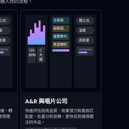
能融入你的流程。
主歌第一句
獨立流行
獨立流行
副歌提升點
暖
溫暖
憂鬱樂句
能量
高能量
希望轉折
120
C
BPM
大
調
A&R 與唱片公司
情緒、轉
快速評估技術品質、商業潛力和風格匹
使用隱
配度。批量分析投稿，更快找到值得關
注的作品。