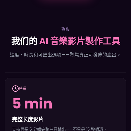
功能
我们的
AI 音樂影片製作工具
速度、時長和可匯出选项——聚焦真正可發佈的產出。
你的超能力
你的 AI 音樂影片，自動完
時長
5 min
成
圍繞你的音頻構建。上載曲目、選擇氛圍，即可匯出適用於
完整长度影片
YouTube、TikTok 和 Spotify Canvas 的影片。
支持最長 5 分鐘完整曲目輸出——不只是 15 秒循環。