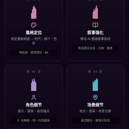
風格定位
叙事强化
锁定畫面观感 — 时代、媒介、色
推动 AI 遵循故事弧线
彩
男孩遇见女孩、分离、重逢
电影感、赛博霓虹、8K
第 03 层
第 04 层
角色细节
场景细节
面孔、服装、身份锚点
地点、道具、布景元素
5 名舞者、统一白色服装
屋顶露台、黄昏天际线