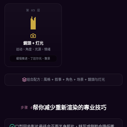
第 05 层
鏡頭 + 灯光
运动、角度、光源、情绪
缓慢推进、丁达尔光、散景
组合配方：風格 + 叙事 + 角色 + 场景 + 鏡頭与灯光
帮你减少重新渲染的專业技巧
步骤 4
口型同步影片最适合正面半身照片，特写或侧脸会降低嘴