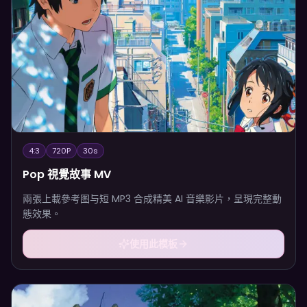
4:3
720P
30
s
Pop 視覺故事 MV
兩張上載參考图与短 MP3 合成精美 AI 音樂影片，呈現完整動
態效果。
使用此模板