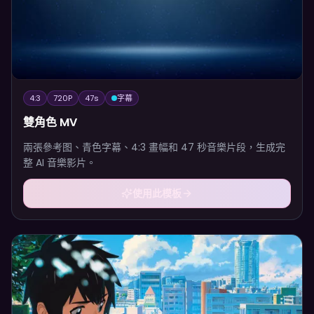
4:3
720P
47
s
字幕
雙角色 MV
兩張參考图、青色字幕、4:3 畫幅和 47 秒音樂片段，生成完
整 AI 音樂影片。
使用此模板