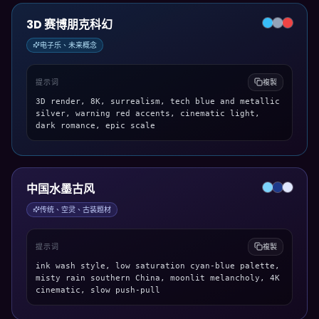
3D 赛博朋克科幻
电子乐、未来概念
提示词
複製
3D render, 8K, surrealism, tech blue and metallic
silver, warning red accents, cinematic light,
dark romance, epic scale
中国水墨古风
传统、空灵、古装题材
提示词
複製
ink wash style, low saturation cyan-blue palette,
misty rain southern China, moonlit melancholy, 4K
cinematic, slow push-pull