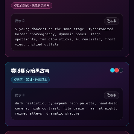
舞蹈翻跳、偶像音樂影片
提示词
複製
5 young dancers on the same stage, synchronized
Korean choreography, dynamic poses, stage
spotlights, fan glow sticks, 4K realistic, front
view, unified outfits
赛博朋克暗黑故事
摇滚、EDM、边缘叙事
提示词
複製
dark realistic, cyberpunk neon palette, hand-held
camera, high contrast, film grain, rain at night,
ruined alleys, dramatic shadows