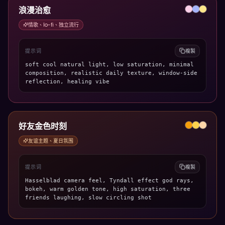
浪漫治愈
情歌、lo-fi、独立流行
提示词
複製
soft cool natural light, low saturation, minimal
composition, realistic daily texture, window-side
reflection, healing vibe
好友金色时刻
友谊主题、夏日氛围
提示词
複製
Hasselblad camera feel, Tyndall effect god rays,
bokeh, warm golden tone, high saturation, three
friends laughing, slow circling shot