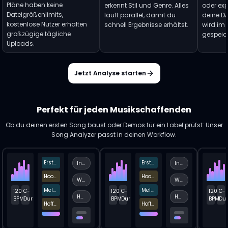
Pläne haben keine
erkennt Stil und Genre. Alles
oder exp
Dateigrößenlimits,
läuft parallel, damit du
deine D
kostenlose Nutzer erhalten
schnell Ergebnisse erhältst.
wird im
großzügige tägliche
gespeich
Uploads.
Jetzt Analyse starten
Perfekt für jeden Musikschaffenden
Ob du deinen ersten Song baust oder Demos für ein Label prüfst: Unser
Song Analyzer passt in deinen Workflow.
Erste Verszeile
Erste Verszeile
Indie-Pop
Indie-Pop
Hook-Anstieg
Hook-Anstieg
Warm
Warm
Melancholische Phrase
Melancholische Phrase
120
C-
120
C-
120
C-
Hohe Energie
Hohe Energie
BPM
Dur
BPM
Dur
BPM
Dur
Hoffnungsvoller Wechsel
Hoffnungsvoller Wechsel