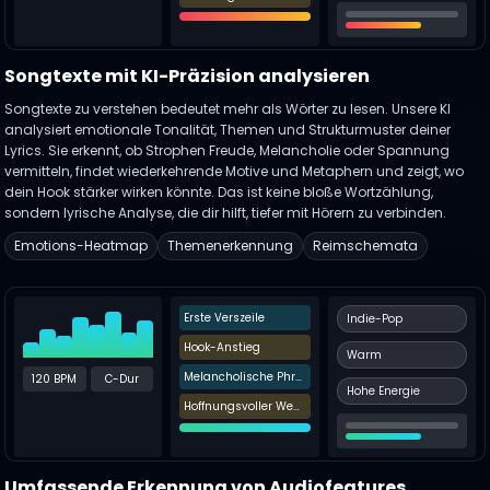
Songtexte mit KI-Präzision analysieren
Songtexte zu verstehen bedeutet mehr als Wörter zu lesen. Unsere KI
analysiert emotionale Tonalität, Themen und Strukturmuster deiner
Lyrics. Sie erkennt, ob Strophen Freude, Melancholie oder Spannung
vermitteln, findet wiederkehrende Motive und Metaphern und zeigt, wo
dein Hook stärker wirken könnte. Das ist keine bloße Wortzählung,
sondern lyrische Analyse, die dir hilft, tiefer mit Hörern zu verbinden.
Emotions-Heatmap
Themenerkennung
Reimschemata
Erste Verszeile
Indie-Pop
Hook-Anstieg
Warm
Melancholische Phrase
120 BPM
C-Dur
Hohe Energie
Hoffnungsvoller Wechsel
Umfassende Erkennung von Audiofeatures