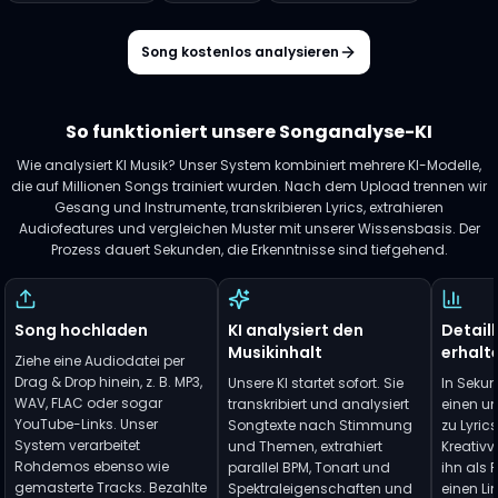
Song kostenlos analysieren
So funktioniert unsere Songanalyse-KI
Wie analysiert KI Musik? Unser System kombiniert mehrere KI-Modelle,
die auf Millionen Songs trainiert wurden. Nach dem Upload trennen wir
Gesang und Instrumente, transkribieren Lyrics, extrahieren
Audiofeatures und vergleichen Muster mit unserer Wissensbasis. Der
Prozess dauert Sekunden, die Erkenntnisse sind tiefgehend.
Song hochladen
KI analysiert den
Detaill
Musikinhalt
erhalt
Ziehe eine Audiodatei per
Drag & Drop hinein, z. B. MP3,
Unsere KI startet sofort. Sie
In Sekun
WAV, FLAC oder sogar
transkribiert und analysiert
einen u
YouTube-Links. Unser
Songtexte nach Stimmung
zu Lyrics
System verarbeitet
und Themen, extrahiert
Kreativ
Rohdemos ebenso wie
parallel BPM, Tonart und
ihn als P
gemasterte Tracks. Bezahlte
Spektraleigenschaften und
einen Li