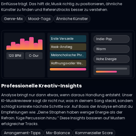
Einflüsse trägt. Das hilft dir, Musik richtig zu positionieren, ähnliche
Künstler zu finden und Referenztracks besser zu verstehen.
Genre-Mix
Mood-Tags
Ähnliche Künstler
Erste Verszeile
Indie-Pop
Hook-Anstieg
Warm
Melancholische Phrase
120 BPM
C-Dur
Hohe Energie
Hoffnungsvoller Wechsel
Professionelle Kreativ-Insights
Analyse bringt nur dann etwas, wenn daraus Handlung entsteht. Unser
KI-Musikreviewer sagt dir nicht nur, was in deinem Song steckt, sondern
schlägt konkrete nächste Schritte vor. Auf Basis der Analyse erhältst du
Empfehlungen wie: „Deine Strophen haben weniger Energie als der
Refrain; füge Percussion hinzu.“ Diese Insights basieren auf Mustern
erfolgreicher Tracks.
Arrangement-Tipps
Mix-Balance
Kommerzieller Score