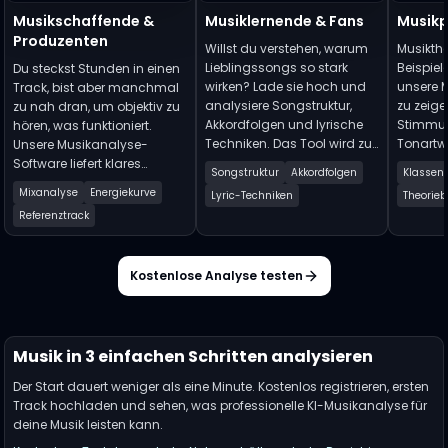
Musikschaffende &
Musiklernende & Fans
Musik
Produzenten
Willst du verstehen, warum
Musikthe
Lieblingssongs so stark
Beispiele
Du steckst Stunden in einen
wirken? Lade sie hoch und
unsere 
Track, bist aber manchmal
analysiere Songstruktur,
zu zeige
zu nah dran, um objektiv zu
Akkordfolgen und lyrische
Stimmun
hören, was funktioniert.
Techniken. Das Tool wird zu
Tonartw
Unsere Musikanalyse-
deinem Musiktheorie-Lehrer
erzeugen
Software liefert klares
Songstruktur
Akkordfolgen
Klassenb
und zerlegt komplexe Tracks
Metaphe
Feedback: Energie-Kontrast
Mixanalyse
Energiekurve
Lyric-Techniken
Theorieb
in verständliche Elemente.
Wiederh
im Refrain, emotionale Kurve
Referenztrack
der Lyrics und Vergleich von
BPM und Tonart mit Ziel-
Playlists.
Kostenlose Analyse testen
Musik in 3 einfachen Schritten analysieren
Der Start dauert weniger als eine Minute. Kostenlos registrieren, ersten
Track hochladen und sehen, was professionelle KI-Musikanalyse für
deine Musik leisten kann.