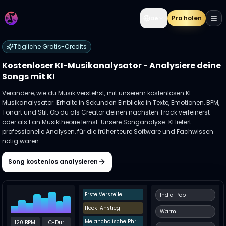
Pro holen
De
Tägliche Gratis-Credits
Kostenloser KI-Musikanalysator - Analysiere deine
Songs mit KI
Verändere, wie du Musik verstehst, mit unserem kostenlosen KI-
Musikanalysator. Erhalte in Sekunden Einblicke in Texte, Emotionen, BPM,
Tonart und Stil. Ob du als Creator deinen nächsten Track verfeinerst
oder als Fan Musiktheorie lernst: Unsere Songanalyse-KI liefert
professionelle Analysen, für die früher teure Software und Fachwissen
nötig waren.
Song kostenlos analysieren
Erste Verszeile
Indie-Pop
Hook-Anstieg
Warm
Melancholische Phrase
120 BPM
C-Dur