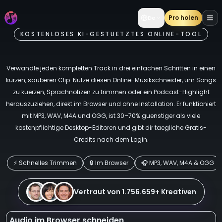
Pro holen
De
KOSTENLOSES KI-GESTUETZTES ONLINE-TOOL
Audio in Sekunden online schneiden
Verwandle jeden kompletten Track in drei einfachen Schritten in einen
kurzen, sauberen Clip. Nutze diesen Online-Musikschneider, um Songs
zu kuerzen, Sprachnotizen zu trimmen oder ein Podcast-Highlight
herauszuziehen, direkt im Browser und ohne Installation. Er funktioniert
mit MP3, WAV, M4A und OGG, ist 30–70% guenstiger als viele
kostenpflichtige Desktop-Editoren und gibt dir taegliche Gratis-
Credits nach dem Login.
⚡ Schnelles Trimmen
🔒 Im Browser
🎧 MP3, WAV, M4A & OGG
Vertraut von 1.756.659+ Kreativen
Audio im Browser schneiden