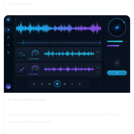
Tool öffnen
AI Vocal Remover
Trenne Gesang und Instrumental, wenn du nach dem Schnitt
saubere Stems brauchst.