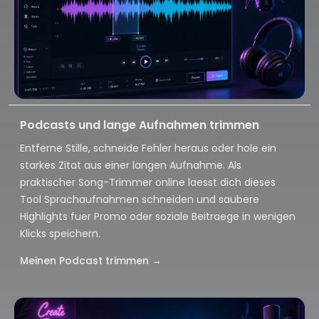
Podcasts und lange Aufnahmen trimmen
Entferne Stille, schneide Fehler heraus oder hole ein
starkes Zitat aus einer langen Aufnahme. Als
praktischer Song-Trimmer online laesst dich dieses
Tool Sprachaufnahmen schneiden und saubere
Highlights fuer Promo oder soziale Beitraege in wenigen
Klicks speichern.
Meinen Podcast trimmen
→