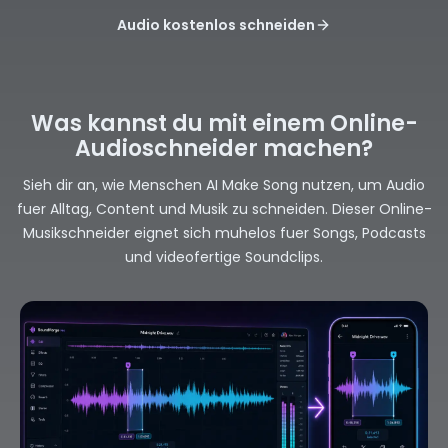
Audio kostenlos schneiden
Was kannst du mit einem Online-
Audioschneider machen?
Sieh dir an, wie Menschen AI Make Song nutzen, um Audio
fuer Alltag, Content und Musik zu schneiden. Dieser Online-
Musikschneider eignet sich muhelos fuer Songs, Podcasts
und videofertige Soundclips.