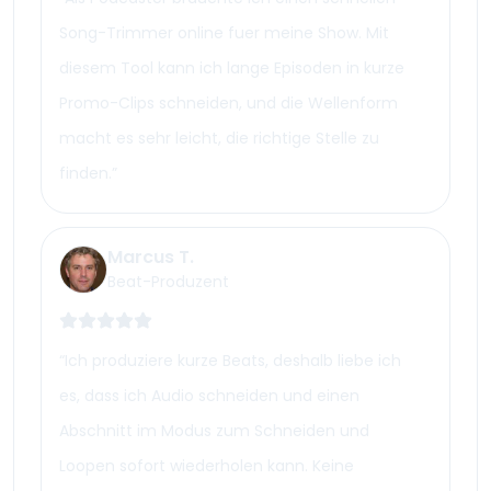
Song-Trimmer online fuer meine Show. Mit
diesem Tool kann ich lange Episoden in kurze
Promo-Clips schneiden, und die Wellenform
macht es sehr leicht, die richtige Stelle zu
finden.
”
Marcus T.
Beat-Produzent
“
Ich produziere kurze Beats, deshalb liebe ich
es, dass ich Audio schneiden und einen
Abschnitt im Modus zum Schneiden und
Loopen sofort wiederholen kann. Keine