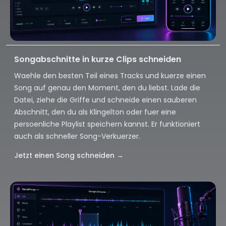
Songabschnitte in kurze Clips schneiden
Waehle den besten Teil eines Tracks und kuerze einen
Song auf genau den Moment, den du liebst. Lade die
Datei, ziehe die Griffe und schneide einen sauberen
Abschnitt, den du als Klingelton oder fuer eine
persoenliche Playlist speichern kannst. Er funktioniert
auch als schneller Song-Verkuerzer.
Jetzt einen Song schneiden
→