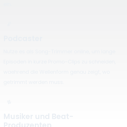
ein.
Podcaster
Nutze es als Song-Trimmer online, um lange
Episoden in kurze Promo-Clips zu schneiden,
waehrend die Wellenform genau zeigt, wo
getrimmt werden muss.
Musiker und Beat-
Produzenten