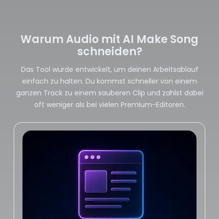
Warum Audio mit AI Make Song
schneiden?
Das Tool wurde entwickelt, um deinen Arbeitsablauf
einfach zu halten. Du kommst schneller von einem
ganzen Track zu einem sauberen Clip und zahlst dabei
oft weniger als bei vielen Premium-Editoren.