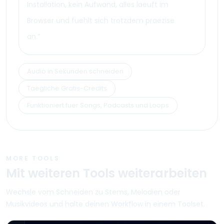
Installation, kein Aufwand, alles laeuft im
Browser und fuehlt sich trotzdem praezise
an.
”
Audio in Sekunden schneiden
Taegliche Gratis-Credits
Funktioniert fuer Songs, Podcasts und Loops
MORE TOOLS
Mit weiteren Tools weiterarbeiten
Wechsle vom Schneiden zu Stems, Melodien oder
Musikvideos und halte deinen Workflow in einem Toolset.