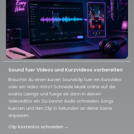
Sound fuer Videos und Kurzvideos vorbereiten
Brauchst du einen kurzen Soundclip fuer ein Kurzvideo
oder ein Video-Intro? Schneide Musik online auf die
exakte Laenge und fuege sie dann in deinen
Videoeditor ein. Du kannst Audio schneiden, Songs
kuerzen und den Clip in Sekunden an deine Szene
anpassen.
Clip kostenlos schneiden
→