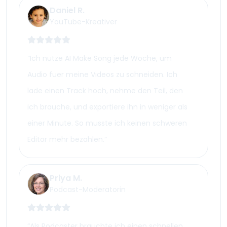
Daniel R.
YouTube-Kreativer
“
Ich nutze AI Make Song jede Woche, um
Audio fuer meine Videos zu schneiden. Ich
lade einen Track hoch, nehme den Teil, den
ich brauche, und exportiere ihn in weniger als
einer Minute. So musste ich keinen schweren
Editor mehr bezahlen.
”
Priya M.
Podcast-Moderatorin
“
Als Podcaster brauchte ich einen schnellen