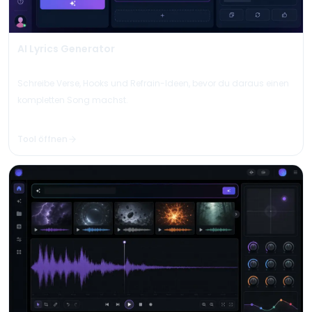
AI Lyrics Generator
Schreibe Verse, Hooks und Refrain-Ideen, bevor du daraus einen
kompletten Song machst.
Tool öffnen