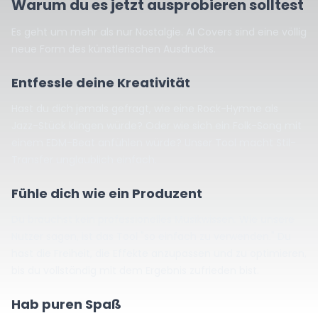
Warum du es jetzt ausprobieren solltest
Es geht um mehr als nur Nostalgie. AI Covers sind eine völlig
neue Form des künstlerischen Ausdrucks.
Entfessle deine Kreativität
Hast du dich jemals gefragt, wie eine Rock-Hymne als
Jazz-Stück klingen würde? Oder wie sich ein Folk-Song mit
einem EDM-Beat anfühlen würde? Unser Tool macht Stil-
Transfer unglaublich einfach.
Fühle dich wie ein Produzent
Du brauchst kein professionelles Musikwissen. Wie unsere
Nutzer sagen, ist das Tool "so einfach zu verwenden." Du
hast die Freiheit, die Effekte anzupassen und zu optimieren,
bis du vollständig mit dem Ergebnis zufrieden bist.
Hab puren Spaß