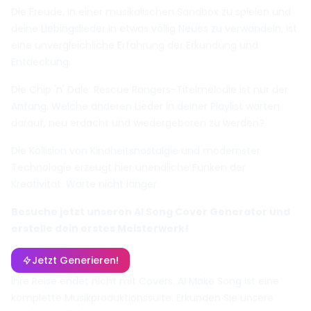
Die Freude, in einer musikalischen Sandbox zu spielen und
deine Liebingslieder in etwas völlig Neues zu verwandeln, ist
eine unvergleichliche Erfahrung der Erkundung und
Entdeckung.
Die Chip 'n' Dale: Rescue Rangers-Titelmelodie ist nur der
Anfang. Welche anderen Lieder in deiner Playlist warten
darauf, neu erdacht und wiedergeboren zu werden?
Die Kollision von Kindheitsnostalgie und modernster
Technologie erzeugt hier unendliche Funken der
Kreativität. Warte nicht länger.
Besuche jetzt unseren AI Song Cover Generator und
erstelle dein erstes Meisterwerk!
Jetzt Generieren!
Ihre Reise endet nicht mit Covers. AI Make Song ist eine
komplette Musikproduktionssuite. Erkunden Sie unsere