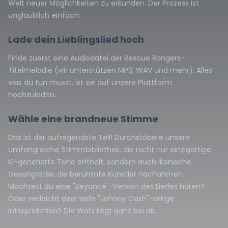
Welt neuer Möglichkeiten zu erkunden. Der Prozess ist
unglaublich einfach:
Lade dein Lieblingslied hoch
Finde zuerst eine Audiodatei der Rescue Rangers-
Titelmelodie (wir unterstützen MP3, WAV und mehr). Alles
was du tun musst, ist sie auf unsere Plattform
hochzuladen.
Wähle eine brandneue Stimme
Das ist der aufregendste Teil! Durchstöbere unsere
umfangreiche Stimmbibliothek, die nicht nur einzigartige
KI-generierte Töne enthält, sondern auch ikonische
Gesangsstile, die berühmte Künstler nachahmen.
Möchtest du eine "Beyoncé"-Version des Liedes hören?
Oder vielleicht eine tiefe "Johnny Cash"-artige
Interpretation? Die Wahl liegt ganz bei dir.