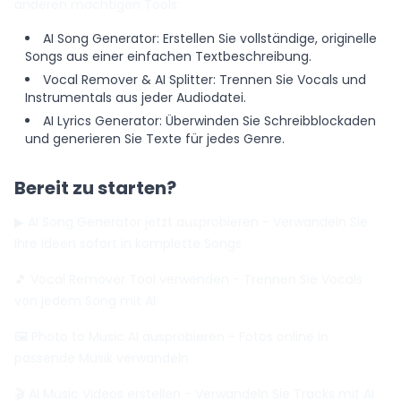
anderen mächtigen Tools:
AI Song Generator
: Erstellen Sie vollständige, originelle
Songs aus einer einfachen Textbeschreibung.
Vocal Remover & AI Splitter
: Trennen Sie Vocals und
Instrumentals aus jeder Audiodatei.
AI Lyrics Generator
: Überwinden Sie Schreibblockaden
und generieren Sie Texte für jedes Genre.
Bereit zu starten?
▶ AI Song Generator jetzt ausprobieren
- Verwandeln Sie
Ihre Ideen sofort in komplette Songs
🎵 Vocal Remover Tool verwenden
- Trennen Sie Vocals
von jedem Song mit AI
🖼️ Photo to Music AI ausprobieren
- Fotos online in
passende Musik verwandeln
🎬 AI Music Videos erstellen
- Verwandeln Sie Tracks mit AI