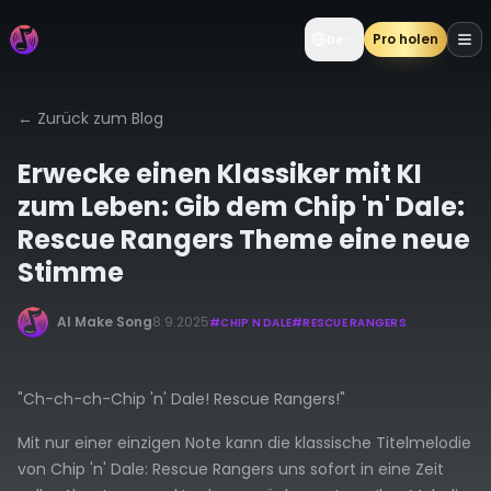
Pro holen
De
←
Zurück zum Blog
Erwecke einen Klassiker mit KI
zum Leben: Gib dem Chip 'n' Dale:
Rescue Rangers Theme eine neue
Stimme
AI Make Song
8.9.2025
#
CHIP N DALE
#
RESCUE RANGERS
"Ch-ch-ch-Chip 'n' Dale! Rescue Rangers!"
Mit nur einer einzigen Note kann die klassische Titelmelodie
von Chip 'n' Dale: Rescue Rangers uns sofort in eine Zeit