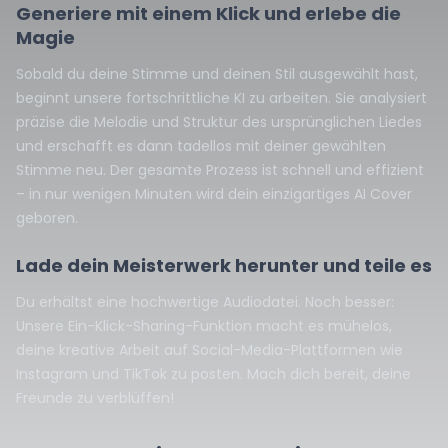
Generiere mit einem Klick und erlebe die
Magie
Sobald du deine Stimme und deinen Stil ausgewählt hast,
beginnt unsere fortschrittliche KI zu arbeiten. Sie analysiert
präzise die Melodie und Struktur des ursprünglichen Liedes
und erschafft es dann tadellos mit deiner gewählten
Stimme neu. Der gesamte Prozess ist schnell und effizient
– in nur wenigen Minuten wird dein einzigartiges AI Cover
geboren.
Lade dein Meisterwerk herunter und teile es
Du erhältst eine hochwertige Audiodatei. Noch besser:
Unsere Ein-Klick-Sharing-Funktion macht es mühelos,
deine kreative Arbeit auf Social-Media-Plattformen wie
Instagram und TikTok zu posten. Mach dich bereit, deine
Freunde zu verblüffen!