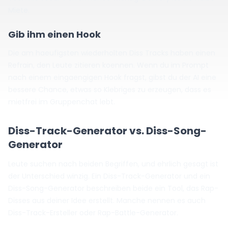
Miete.
Gib ihm einen Hook
Die am haeufigsten wiederholten Diss Tracks haben einen
Refrain, den Leute zitieren koennen. Wenn du im Prompt
nach einem eingaengigen Hook fragst, gibst du der AI eine
bessere Chance, etwas so Klebriges zu erzeugen, dass es
mietfrei im Gruppenchat lebt.
Diss-Track-Generator vs. Diss-Song-
Generator
Leute suchen nach beiden Begriffen, und ehrlich gesagt ist
der Unterschied winzig. Ein Diss-Track-Generator und ein
Diss-Song-Generator beschreiben beide ein Tool, das Rap-
Disses aus deiner Idee erstellt. Manche nennen es auch
Diss-Track-Ersteller oder Rap-Battle-Generator.