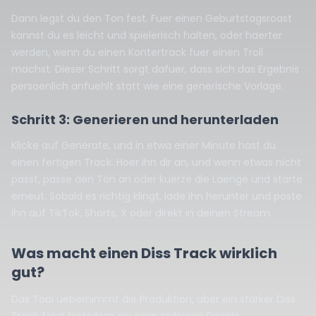
Dann legst du den Ton fest. Fuer einen Geburtstagsroast
kannst du es leicht und spielerisch halten, oder haerter
werden, wenn du einen Kontertrack fuer einen Troll
machst. Dieser Schritt sorgt dafuer, dass sich das Ergebnis
persoenlich anfuehlt statt wie eine generische Vorlage.
Schritt 3: Generieren und herunterladen
Klicke auf Generate, und in etwa einer Minute hast du
einen fertigen Track. Hoer ihn dir an, und wenn etwas nicht
passt, passe den Ton an oder kuerze die Laenge und starte
erneut. Sobald es richtig klingt, lade ihn herunter und poste
ihn auf TikTok, Shorts, X oder direkt in deinen Stream.
Was macht einen Diss Track wirklich
gut?
Das Tool uebernimmt die Produktion, aber ein starker Diss