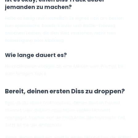
jemanden zu machen?
Halte es lustig und freundlich. Es eignet sich am besten
fuer spielerische Roasts, Konter und Battle-Training
zwischen Leuten, die den Witz verstehen, nicht fuer
Belaestigung oder Mobbing.
Wie lange dauert es?
Normalerweise weniger als eine Minute vom Prompt bis
zum fertigen Track.
Bereit, deinen ersten Diss zu droppen?
Egal, ob du einen Troll roastest, deinen besten Freund
clownst oder deinem naechsten viralen Moment
nachjagst, frueher war die Produktion der haerteste Teil.
Jetzt ist sie der einfachste.
Tippe deinen Beef ein, waehle einen Stil und lass die AI Bars,