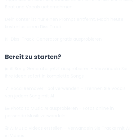
Beat und Vocals uebernehmen.
Dein Konter ist nur einen Prompt entfernt. Mach heute
kostenlos einen Diss Track.
KI-Diss-Track-Generator gratis ausprobieren
Bereit zu starten?
▶ AI Song Generator jetzt ausprobieren
- Verwandeln Sie
Ihre Ideen sofort in komplette Songs
🎵 Vocal Remover Tool verwenden
- Trennen Sie Vocals
von jedem Song mit AI
🖼️ Photo to Music AI ausprobieren
- Fotos online in
passende Musik verwandeln
🎬 AI Music Videos erstellen
- Verwandeln Sie Tracks mit AI
in Videos