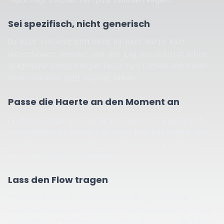
Track folgt trotzdem ein paar zeitlosen Regeln.
Sei spezifisch, nicht generisch
trifft nicht.
Du bist schlecht
Du hast Mario Kart
schon.
wutentbrannt beendet und den Lag beschuldigt
Spezifische Details bringen Leute zum Lachen und lassen
einen Diss echt statt recycelt wirken.
Passe die Haerte an den Moment an
Ein Geburtstagsroast fuer einen Freund sollte lustig und
warm bleiben. Ein Konter fuer einen Troll darf haerter sein.
Den Raum zu lesen ist das, was einen cleveren Diss von
einem peinlichen unterscheidet.
Lass den Flow tragen
Eine starke Zeile, schlecht geliefert, klingt schlimmer als
eine ordentliche Zeile mit Rhythmus. Genau deshalb ist ein
Tool mit Vocal-Performance wichtig. Delivery ist die halbe