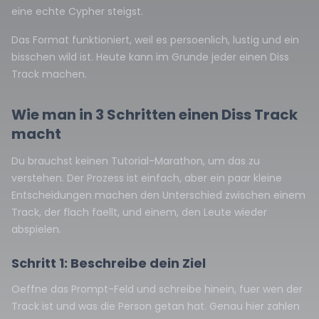
eine echte Cypher steigst.
Das Format funktioniert, weil es persoenlich, lustig und ein
bisschen wild ist. Heute kann im Grunde jeder einen Diss
Track machen.
Wie man in 3 Schritten einen Diss Track
macht
Du brauchst keinen Tutorial-Marathon, um das zu
verstehen. Der Prozess ist einfach, aber ein paar kleine
Entscheidungen machen den Unterschied zwischen einem
Track, der flach faellt, und einem, den Leute wieder
abspielen.
Schritt 1: Beschreibe dein Ziel
Oeffne das Prompt-Feld und schreibe hinein, fuer wen der
Track ist und was die Person getan hat. Genau hier zahlen