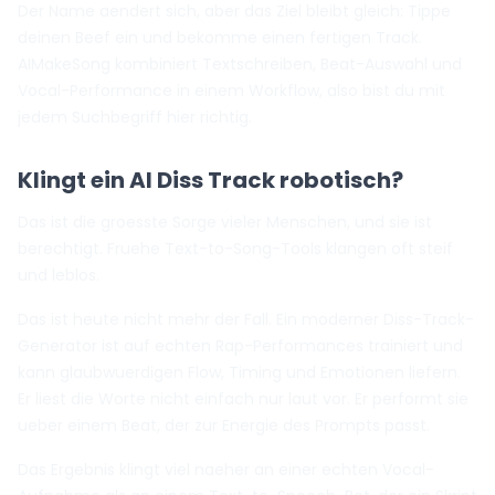
Der Name aendert sich, aber das Ziel bleibt gleich: Tippe
deinen Beef ein und bekomme einen fertigen Track.
AIMakeSong kombiniert Textschreiben, Beat-Auswahl und
Vocal-Performance in einem Workflow, also bist du mit
jedem Suchbegriff hier richtig.
Klingt ein AI Diss Track robotisch?
Das ist die groesste Sorge vieler Menschen, und sie ist
berechtigt. Fruehe Text-to-Song-Tools klangen oft steif
und leblos.
Das ist heute nicht mehr der Fall. Ein moderner Diss-Track-
Generator ist auf echten Rap-Performances trainiert und
kann glaubwuerdigen Flow, Timing und Emotionen liefern.
Er liest die Worte nicht einfach nur laut vor. Er performt sie
ueber einem Beat, der zur Energie des Prompts passt.
Das Ergebnis klingt viel naeher an einer echten Vocal-