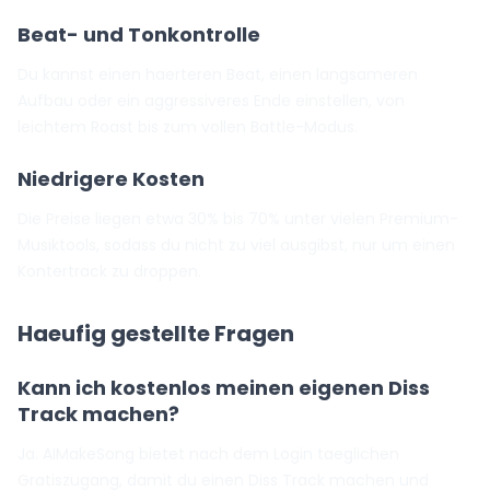
Beat- und Tonkontrolle
Du kannst einen haerteren Beat, einen langsameren
Aufbau oder ein aggressiveres Ende einstellen, von
leichtem Roast bis zum vollen Battle-Modus.
Niedrigere Kosten
Die Preise liegen etwa 30% bis 70% unter vielen Premium-
Musiktools, sodass du nicht zu viel ausgibst, nur um einen
Kontertrack zu droppen.
Haeufig gestellte Fragen
Kann ich kostenlos meinen eigenen Diss
Track machen?
Ja. AIMakeSong bietet nach dem Login taeglichen
Gratiszugang, damit du einen Diss Track machen und