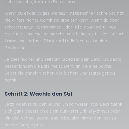
sich kleinliche, konkrete Details aus.
Wenn du etwas Vages wie
schreibst, hat
mein Mitbewohner
die AI fast nichts, womit sie arbeiten kann. Wenn du aber
schreibst
mein Mitbewohner, der nie abwaescht, wie
eine Kettensaege schnarcht und behauptet, der Geruch
, lieferst du ihr eine
komme von meiner Zimmerseite
Goldgrube.
Je spezifischer und seltsam praeziser dein Detail ist, desto
besser landen die Bars meist. Denk an die eine Sache,
ueber die ohnehin schon alle lachen, und starte genau
damit.
Schritt 2: Waehle den Stil
Jetzt waehlst du den Sound. Ein schwerer Trap-Beat fuehlt
sich ganz anders an als ein dunklerer Drill-Rhythmus oder
ein Old-School-Boom-Bap-Vibe, also nimm den, der zu
deiner Energie passt.