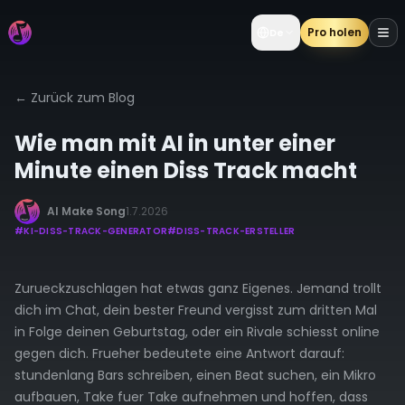
Pro holen
De
←
Zurück zum Blog
Wie man mit AI in unter einer
Minute einen Diss Track macht
AI Make Song
1.7.2026
#
KI-DISS-TRACK-GENERATOR
#
DISS-TRACK-ERSTELLER
Zurueckzuschlagen hat etwas ganz Eigenes. Jemand trollt
dich im Chat, dein bester Freund vergisst zum dritten Mal
in Folge deinen Geburtstag, oder ein Rivale schiesst online
gegen dich. Frueher bedeutete eine Antwort darauf:
stundenlang Bars schreiben, einen Beat suchen, ein Mikro
aufbauen, Take fuer Take aufnehmen und hoffen, dass