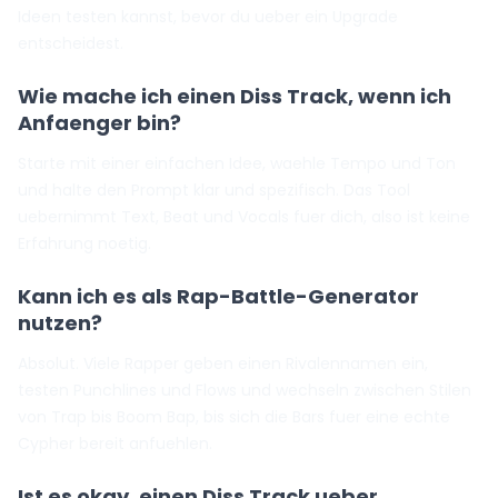
Ideen testen kannst, bevor du ueber ein Upgrade
entscheidest.
Wie mache ich einen Diss Track, wenn ich
Anfaenger bin?
Starte mit einer einfachen Idee, waehle Tempo und Ton
und halte den Prompt klar und spezifisch. Das Tool
uebernimmt Text, Beat und Vocals fuer dich, also ist keine
Erfahrung noetig.
Kann ich es als Rap-Battle-Generator
nutzen?
Absolut. Viele Rapper geben einen Rivalennamen ein,
testen Punchlines und Flows und wechseln zwischen Stilen
von Trap bis Boom Bap, bis sich die Bars fuer eine echte
Cypher bereit anfuehlen.
Ist es okay, einen Diss Track ueber