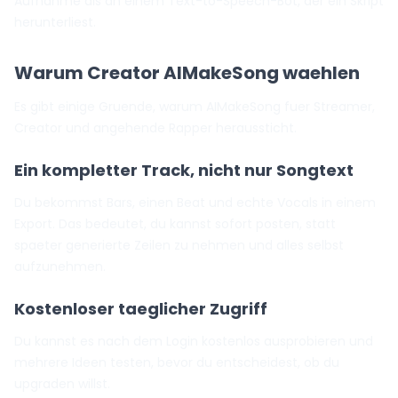
Aufnahme als an einem Text-to-Speech-Bot, der ein Skript
herunterliest.
Warum Creator AIMakeSong waehlen
Es gibt einige Gruende, warum AIMakeSong fuer Streamer,
Creator und angehende Rapper heraussticht.
Ein kompletter Track, nicht nur Songtext
Du bekommst Bars, einen Beat und echte Vocals in einem
Export. Das bedeutet, du kannst sofort posten, statt
spaeter generierte Zeilen zu nehmen und alles selbst
aufzunehmen.
Kostenloser taeglicher Zugriff
Du kannst es nach dem Login kostenlos ausprobieren und
mehrere Ideen testen, bevor du entscheidest, ob du
upgraden willst.