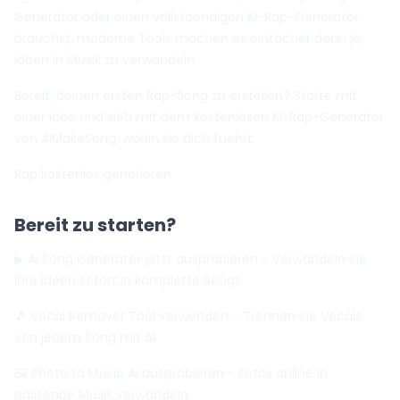
Generator oder einen vollstaendigen KI-Rap-Generator
brauchst, moderne Tools machen es einfacher denn je,
Ideen in Musik zu verwandeln.
Bereit, deinen ersten Rap-Song zu erstellen? Starte mit
einer Idee und sieh mit dem kostenlosen KI-Rap-Generator
von AIMakeSong, wohin sie dich fuehrt.
Rap kostenlos generieren
Bereit zu starten?
▶ AI Song Generator jetzt ausprobieren
- Verwandeln Sie
Ihre Ideen sofort in komplette Songs
🎵 Vocal Remover Tool verwenden
- Trennen Sie Vocals
von jedem Song mit AI
🖼️ Photo to Music AI ausprobieren
- Fotos online in
passende Musik verwandeln