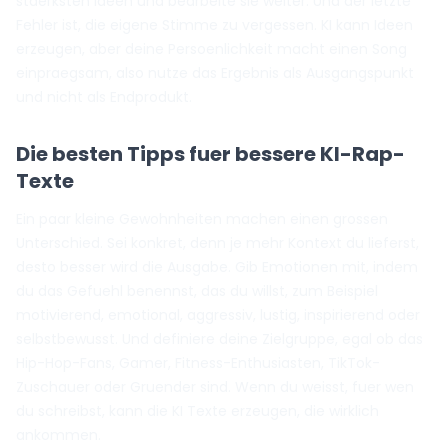
staerksten Ideen und bearbeite sie weiter. Und der letzte
Fehler ist, die eigene Stimme zu vergessen. KI kann Ideen
erzeugen, aber deine Persoenlichkeit macht einen Song
einpraegsam, also nutze das Ergebnis als Ausgangspunkt
und nicht als Endprodukt.
Die besten Tipps fuer bessere KI-Rap-
Texte
Ein paar kleine Gewohnheiten machen einen grossen
Unterschied. Sei konkret, denn je mehr Kontext du lieferst,
desto besser wird die Ausgabe. Gib Emotionen mit, indem
du das Gefuehl benennst, das du willst, zum Beispiel
motivierend, emotional, aggressiv, lustig, inspirierend oder
selbstbewusst. Und definiere deine Zielgruppe, egal ob das
Hip-Hop-Fans, Gamer, Fitness-Enthusiasten, TikTok-
Zuschauer oder Gruender sind. Wenn du weisst, fuer wen
du schreibst, kann die KI Texte erzeugen, die wirklich
ankommen.