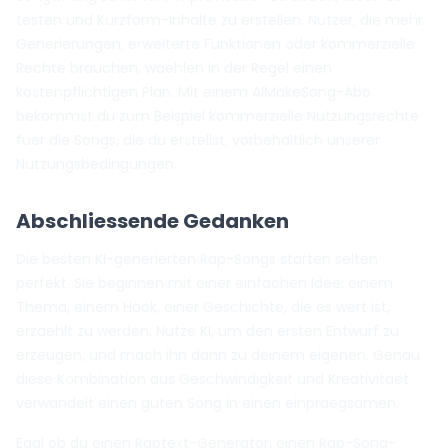
testen und Kurzform-Inhalte zu erstellen. Nutzer, die mehr
Generierungen, erweiterte Funktionen oder kommerzielle
Rechte brauchen, waehlen in der Regel einen
kostenpflichtigen Plan. Mit einem AIMakeSong-Abo
bekommst du zum Beispiel kommerzielle Nutzungsrechte
fuer die Songs, die du erstellst, vorbehaltlich unserer
Nutzungsbedingungen.
Abschliessende Gedanken
Die besten KI-generierten Rap-Songs starten selten
perfekt. Sie beginnen mit einer einfachen Idee: einem
Thema, einem Hook, einer Geschichte, die es wert ist,
erzaehlt zu werden. Nutze KI, um den ersten Entwurf zu
erzeugen, und mach ihn dann zu deinem eigenen. Genau
diese Kombination aus Geschwindigkeit und Kreativitaet
verwandelt einen guten Song in einen einpraegsamen.
Egal ob du einen Raptext-Generator, einen Rap-Song-