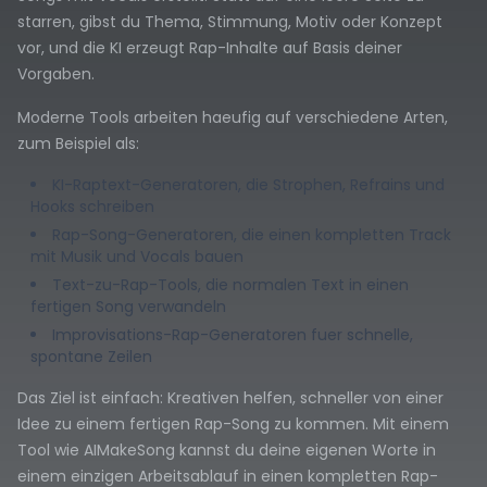
starren, gibst du Thema, Stimmung, Motiv oder Konzept
vor, und die KI erzeugt Rap-Inhalte auf Basis deiner
Vorgaben.
Moderne Tools arbeiten haeufig auf verschiedene Arten,
zum Beispiel als:
KI-Raptext-Generatoren, die Strophen, Refrains und
Hooks schreiben
Rap-Song-Generatoren, die einen kompletten Track
mit Musik und Vocals bauen
Text-zu-Rap-Tools, die normalen Text in einen
fertigen Song verwandeln
Improvisations-Rap-Generatoren fuer schnelle,
spontane Zeilen
Das Ziel ist einfach: Kreativen helfen, schneller von einer
Idee zu einem fertigen Rap-Song zu kommen. Mit einem
Tool wie AIMakeSong kannst du deine eigenen Worte in
einem einzigen Arbeitsablauf in einen kompletten Rap-