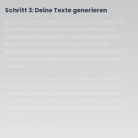
Schritt 3: Deine Texte generieren
Jetzt ist es Zeit fuer den ersten Entwurf. Die meisten KI-
Rap-Generatoren koennen eine komplette Struktur
erzeugen, einschliesslich Intro, Hook, Strophen, Refrain,
Bridge und Outro. Mit dem KI-Textgenerator von
AIMakeSong kannst du komplette Rap-Texte aus einem
einzigen Prompt erzeugen und sie von dort aus weiter
verfeinern.
Pruefe das Ergebnis nach dem Generieren sorgfaeltig.
Achte auf starke Reimmuster, eine klare Songstruktur,
konsistente Themen, einpraegsame Hooks und einen
natuerlichen Flow. Denk daran: KI funktioniert am besten
als kreativer Partner, nicht als Ersatz fuer deine eigene
Stimme.
Rap kostenlos generieren