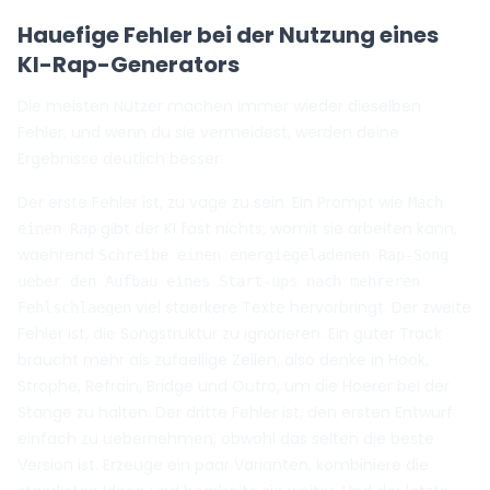
Hauefige Fehler bei der Nutzung eines
KI-Rap-Generators
Die meisten Nutzer machen immer wieder dieselben
Fehler, und wenn du sie vermeidest, werden deine
Ergebnisse deutlich besser.
Der erste Fehler ist, zu vage zu sein. Ein Prompt wie
Mach
gibt der KI fast nichts, womit sie arbeiten kann,
einen Rap
waehrend
Schreibe einen energiegeladenen Rap-Song
ueber den Aufbau eines Start-ups nach mehreren
viel staerkere Texte hervorbringt. Der zweite
Fehlschlaegen
Fehler ist, die Songstruktur zu ignorieren. Ein guter Track
braucht mehr als zufaellige Zeilen, also denke in Hook,
Strophe, Refrain, Bridge und Outro, um die Hoerer bei der
Stange zu halten. Der dritte Fehler ist, den ersten Entwurf
einfach zu uebernehmen, obwohl das selten die beste
Version ist. Erzeuge ein paar Varianten, kombiniere die