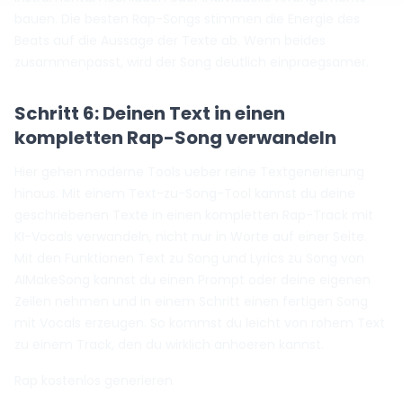
bauen. Die besten Rap-Songs stimmen die Energie des
Beats auf die Aussage der Texte ab. Wenn beides
zusammenpasst, wird der Song deutlich einpraegsamer.
Schritt 6: Deinen Text in einen
kompletten Rap-Song verwandeln
Hier gehen moderne Tools ueber reine Textgenerierung
hinaus. Mit einem Text-zu-Song-Tool kannst du deine
geschriebenen Texte in einen kompletten Rap-Track mit
KI-Vocals verwandeln, nicht nur in Worte auf einer Seite.
Mit den Funktionen Text zu Song und Lyrics zu Song von
AIMakeSong kannst du einen Prompt oder deine eigenen
Zeilen nehmen und in einem Schritt einen fertigen Song
mit Vocals erzeugen. So kommst du leicht von rohem Text
zu einem Track, den du wirklich anhoeren kannst.
Rap kostenlos generieren