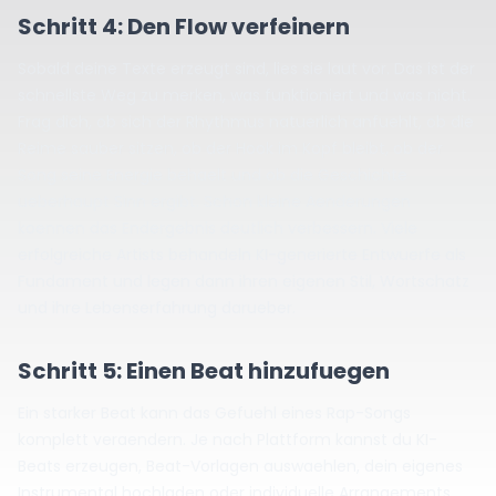
Schritt 4: Den Flow verfeinern
Sobald deine Texte erzeugt sind, lies sie laut vor. Das ist der
schnellste Weg zu merken, was funktioniert und was nicht.
Frag dich, ob sich der Rhythmus natuerlich anfuehlt, ob die
Reime sauber sitzen, ob der Hook im Kopf bleibt, ob der
Song seine Energie behaelt und ob die Geschichte
ueberhaupt Sinn ergibt. Schon kleine Aenderungen
koennen das Endergebnis deutlich verbessern. Viele
erfolgreiche Artists behandeln KI-generierte Entwuerfe als
Fundament und legen dann ihren eigenen Stil, Wortschatz
und ihre Lebenserfahrung darueber.
Schritt 5: Einen Beat hinzufuegen
Ein starker Beat kann das Gefuehl eines Rap-Songs
komplett veraendern. Je nach Plattform kannst du KI-
Beats erzeugen, Beat-Vorlagen auswaehlen, dein eigenes
Instrumental hochladen oder individuelle Arrangements