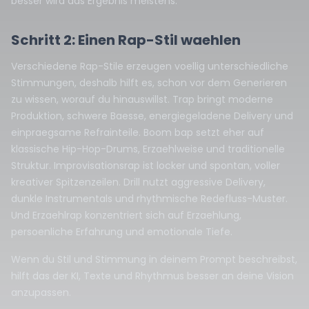
besser wird das Ergebnis meistens.
Schritt 2: Einen Rap-Stil waehlen
Verschiedene Rap-Stile erzeugen voellig unterschiedliche
Stimmungen, deshalb hilft es, schon vor dem Generieren
zu wissen, worauf du hinauswillst. Trap bringt moderne
Produktion, schwere Baesse, energiegeladene Delivery und
einpraegsame Refrainteile. Boom bap setzt eher auf
klassische Hip-Hop-Drums, Erzaehlweise und traditionelle
Struktur. Improvisationsrap ist locker und spontan, voller
kreativer Spitzenzeilen. Drill nutzt aggressive Delivery,
dunkle Instrumentals und rhythmische Redefluss-Muster.
Und Erzaehlrap konzentriert sich auf Erzaehlung,
persoenliche Erfahrung und emotionale Tiefe.
Wenn du Stil und Stimmung in deinem Prompt beschreibst,
hilft das der KI, Texte und Rhythmus besser an deine Vision
anzupassen.