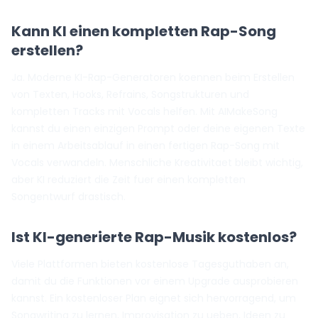
Kann KI einen kompletten Rap-Song
erstellen?
Ja. Moderne KI-Rap-Generatoren koennen beim Erstellen
von Texten, Hooks, Refrains, Songstrukturen und
kompletten Tracks mit Vocals helfen. Mit AIMakeSong
kannst du einen einzigen Prompt oder deine eigenen Texte
in einem Arbeitsablauf in einen fertigen Rap-Song mit
Vocals verwandeln. Menschliche Kreativitaet bleibt wichtig,
aber KI reduziert die Zeit fuer einen kompletten
Songentwurf drastisch.
Ist KI-generierte Rap-Musik kostenlos?
Viele Plattformen bieten kostenlose Tagesguthaben an,
damit du die Funktionen vor einem Upgrade ausprobieren
kannst. Ein kostenloser Plan eignet sich hervorragend, um
Songwriting zu lernen, Improvisation zu ueben, Ideen zu