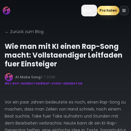
Pro holen
De
←
Zurück zum Blog
Wie man mit KI einen Rap-Song
macht: Vollstaendiger Leitfaden
fuer Einsteiger
AI Make Song
3.7.2026
#
KI-RAP-GENERATOR
#
RAP-SONG-GENERATOR
Vor ein paar Jahren bedeutete es noch, einen Rap-Song zu
machen, dass man Zeilen von Hand schrieb, nach einem
Beat suchte, Take fuer Take aufnahm und Stunden mit
dem Bearbeiten verbrachte. Heute kann dir ein KI-Rap-
Generator helfen, eine einfache Idee in Texte, Songstruktur