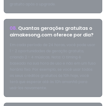
gratuito após o upgrade.
08
.
Quantas gerações gratuitas o
aimakesong.com oferece por dia?
Em cada período de 24 horas, você pode usar
1 - 2 oportunidades de geração gratuita,
criando 2 - 4 músicas. Nota: O timing é
baseado na sua hora de uso e não em um fuso
horário fixo. Por exemplo, se você usar todos
os seus créditos gratuitos às 10h hoje, você
terá que esperar até às 10h amanhã para
usá-los novamente.