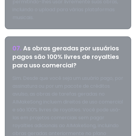
permitindo-lhes usar livremente suas obras,
incluindo o upload para várias plataformas
musicais.
07
.
As obras geradas por usuários
pagos são 100% livres de royalties
para uso comercial?
Sim. Desde que você seja um usuário pago, por
assinatura ou por um pacote de créditos
avulso, as obras de tarefas geradas no
AIMakeSong incluem direitos de uso comercial
e são 100% livres de royalties. Você pode usá-
las em projetos comerciais sem pagar
royalties adicionais ao AIMakeSong, incluindo
obras geradas anteriormente no plano