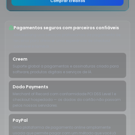
Comprar créditos
Pagamentos seguros com parceiros confiáveis
AIMakeSong usa serviços profissionais de pagamento de
terceiros para oferecer uma experiência de checkout
confiável e familiar.
Creem
Suporte global a pagamentos e assinaturas criado para
software, produtos digitais e serviços de IA.
Dodo Payments
Merchant of Record com conformidade PCI DSS Level 1 e
checkout hospedado — os dados do cartão não passam
pelos nossos servidores.
PayPal
Uma plataforma de pagamento online amplamente
usada que permite pagar com um método que você já