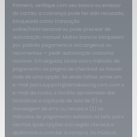
Primeiro, verifique com seu banco ou emissor
do cartão: a cobrança pode ter sido recusada,
bloqueada como transação
online/internacional ou pode precisar de
autorização manual. Muitos bancos bloqueiam
por padrão pagamentos estrangeiros ou
recorrentes — pedir autorização costuma
resolver. Em seguida, tente outro método de
pagamento na página de checkout se houver
mais de uma opção. Se ainda falhar, envie um
e-mail para
support@aimakesong.com
com o
e-mail da conta, o horário aproximado das
tentativas e capturas de tela de (1) a
mensagem de erro ou recusa e (2) os
métodos de pagamento exibidos na tela, para
vermos quais opções sua região oferece e
ajudarmos a concluir a compra. As músicas