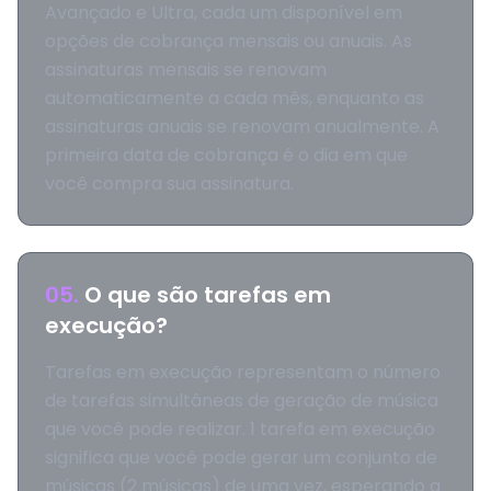
Avançado e Ultra, cada um disponível em
opções de cobrança mensais ou anuais. As
assinaturas mensais se renovam
automaticamente a cada mês, enquanto as
assinaturas anuais se renovam anualmente. A
primeira data de cobrança é o dia em que
você compra sua assinatura.
05
.
O que são tarefas em
execução?
Tarefas em execução representam o número
de tarefas simultâneas de geração de música
que você pode realizar. 1 tarefa em execução
significa que você pode gerar um conjunto de
músicas (2 músicas) de uma vez, esperando a