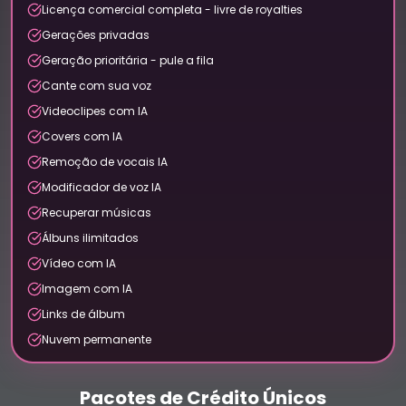
Licença comercial completa - livre de royalties
Gerações privadas
Geração prioritária - pule a fila
Cante com sua voz
Videoclipes com IA
Covers com IA
Remoção de vocais IA
Modificador de voz IA
Recuperar músicas
Álbuns ilimitados
Vídeo com IA
Imagem com IA
Links de álbum
Nuvem permanente
Pacotes de Crédito Únicos