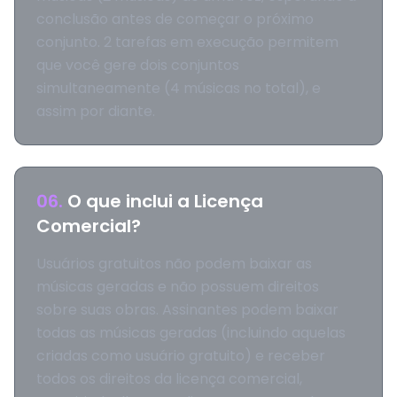
conclusão antes de começar o próximo
conjunto. 2 tarefas em execução permitem
que você gere dois conjuntos
simultaneamente (4 músicas no total), e
assim por diante.
06
.
O que inclui a Licença
Comercial?
Usuários gratuitos não podem baixar as
músicas geradas e não possuem direitos
sobre suas obras. Assinantes podem baixar
todas as músicas geradas (incluindo aquelas
criadas como usuário gratuito) e receber
todos os direitos da licença comercial,