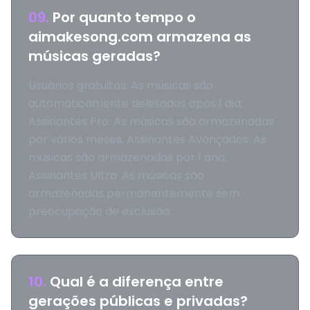
09
.
Por quanto tempo o
aimakesong.com armazena as
músicas geradas?
Usuários gratuitos: As músicas são
automaticamente deletadas após 1 dia;
Assinantes Pro: As músicas são armazenadas
por vários meses; Assinantes Avançados: As
músicas são armazenadas por 1 ano;
Assinantes Ultra: As músicas são
armazenadas permanentemente sem
preocupação de exclusão.
10
.
Qual é a diferença entre
gerações públicas e privadas?