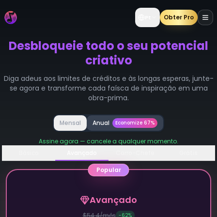
Obter Pro
Pt
Desbloqueie todo o seu potencial
criativo
Diga adeus aos limites de créditos e às longas esperas, junte-
se agora e transforme cada faísca de inspiração em uma
obra-prima.
Mensal
Anual
Economize
67%
Assine agora — cancele a qualquer momento.
Básico
Avançado
Carro-Chefe
Grátis
Popular
Avançado
$54.4/mês
-
62
%