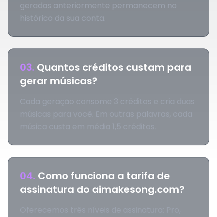
geradas anteriormente permanecem no
histórico da sua conta.
03
.
Quantos créditos custam para
gerar músicas?
Cada geração consome 3 créditos e cria duas
músicas para você. Em outras palavras, cada
música custa em média 1,5 créditos.
04
.
Como funciona a tarifa de
assinatura do aimakesong.com?
Oferecemos três níveis de assinatura: Pro,