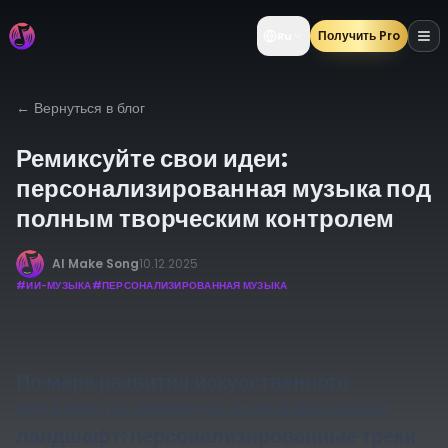
Получить Pro
Ru
←
Вернуться в блог
Ремиксуйте свои идеи:
персонализированная музыка под
полным творческим контролем
AI Make Song
10.12.2025
#
ИИ-МУЗЫКА
#
ПЕРСОНАЛИЗИРОВАННАЯ МУЗЫКА
По мере развития искусственного
интеллекта меняется и музыкальный
ландшафт: персонализированные треки