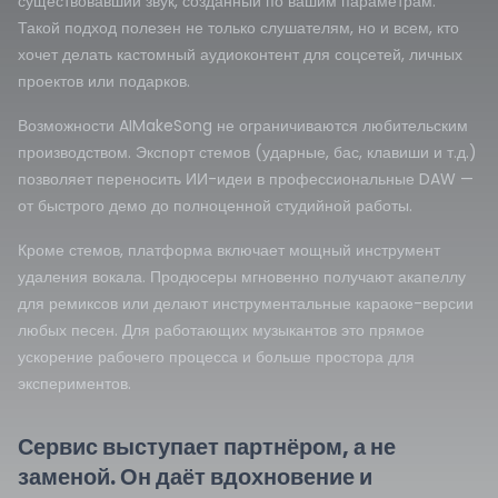
существовавший звук, созданный по вашим параметрам.
Такой подход полезен не только слушателям, но и всем, кто
хочет делать кастомный аудиоконтент для соцсетей, личных
проектов или подарков.
Возможности AIMakeSong не ограничиваются любительским
производством. Экспорт стемов (ударные, бас, клавиши и т.д.)
позволяет переносить ИИ-идеи в профессиональные DAW —
от быстрого демо до полноценной студийной работы.
Кроме стемов, платформа включает мощный инструмент
удаления вокала. Продюсеры мгновенно получают акапеллу
для ремиксов или делают инструментальные караоке-версии
любых песен. Для работающих музыкантов это прямое
ускорение рабочего процесса и больше простора для
экспериментов.
Сервис выступает партнёром, а не
заменой. Он даёт вдохновение и