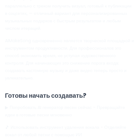
параллельно с треком получить визуал, готовый к публикации
в соцсетях, — отличный вариант для персонализированных
музыкальных подарков с быстрым результатом и любым
числом итераций.
AIMakeSong
одновременно является творческой площадкой и
инструментом продуктивности. Для профессионалов это
способ экономить время, не уступая художественного
контроля. Для начинающих это снижение порога входа:
создавать кастомную музыку и даже видео теперь просто и
увлекательно.
Готовы начать создавать?
▶ Попробовать AI генератор песен сейчас
- Превращайте
идеи в готовые песни мгновенно
🎵 Использовать инструмент удаления вокала
- Отделяйте
вокал от любой песни с помощью ИИ