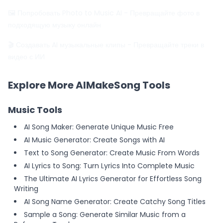
🖼️ Попробовать Photo to Music AI
- Превращайте фото в
подходящую музыку онлайн
🎬 Создавать AI музыкальные клипы
- Превращайте треки в
видео с ИИ
Explore More AIMakeSong Tools
Music Tools
AI Song Maker: Generate Unique Music Free
AI Music Generator: Create Songs with AI
Text to Song Generator: Create Music From Words
AI Lyrics to Song: Turn Lyrics Into Complete Music
The Ultimate AI Lyrics Generator for Effortless Song
Writing
AI Song Name Generator: Create Catchy Song Titles
Sample a Song: Generate Similar Music from a