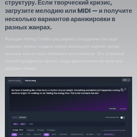
структуру. Если творческий кризис,
загрузите мелодию или MIDI — и получите
несколько вариантов аранжировки в
разных жанрах.
Функция «Song Cover» расширяет сотрудничество ещё
сильнее: можно создать новую вокальную партию своим
голосом или в стиле любимого исполнителя. Это отличный
способ продвинуть проект, когда вдохновение на нуле или
дедлайн близко.