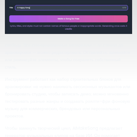
Ключевой момент: AIMakeSong не отнимает творческую
свободу. Все сгенерированные материалы — от стемов до
аранжировок — можно редактировать. Оставляйте, заменяйте
или ремиксуйте элементы, чтобы сохранить собственный
стиль.
Инструмент работает как набор строительных блоков для
аранжировки: не нужно нанимать сессионных музыкантов или
бронировать студию, чтобы записать демо; можно мгновенно
тестировать разные жанры и создавать роялти-фри фоновую
музыку для коммерческих, брендовых или персональных
проектов.
Чтобы замкнуть творческий цикл, AIMakeSong предлагает
генератор музыкальных клипов на базе ИИ. Он помогает