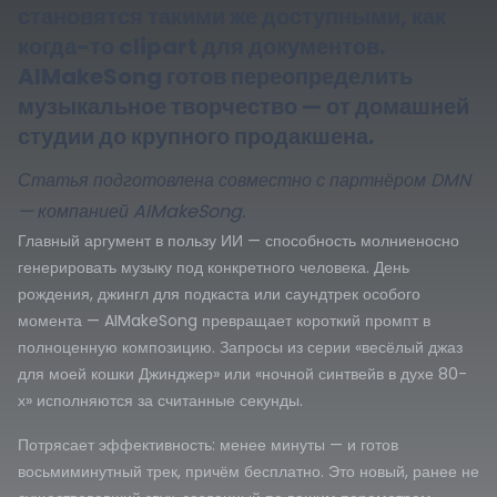
становятся такими же доступными, как
когда-то clipart для документов.
AIMakeSong готов переопределить
музыкальное творчество — от домашней
студии до крупного продакшена.
Статья подготовлена совместно с партнёром DMN
— компанией AIMakeSong.
Главный аргумент в пользу ИИ — способность молниеносно
генерировать музыку под конкретного человека. День
рождения, джингл для подкаста или саундтрек особого
момента — AIMakeSong превращает короткий промпт в
полноценную композицию. Запросы из серии «весёлый джаз
для моей кошки Джинджер» или «ночной синтвейв в духе 80-
х» исполняются за считанные секунды.
Потрясает эффективность: менее минуты — и готов
восьмиминутный трек, причём бесплатно. Это новый, ранее не