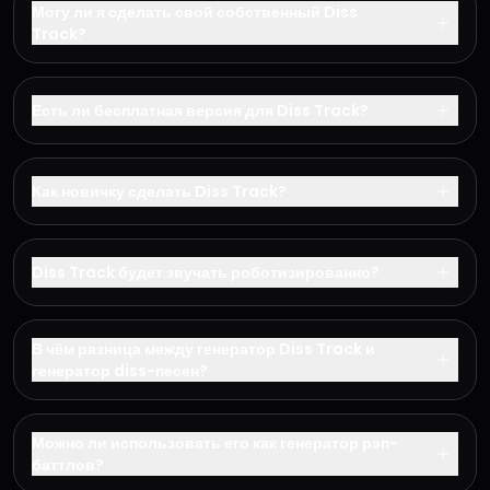
Могу ли я сделать свой собственный Diss
Track?
Есть ли бесплатная версия для Diss Track?
Как новичку сделать Diss Track?
Diss Track будет звучать роботизированно?
В чём разница между генератор Diss Track и
генератор diss-песен?
Можно ли использовать его как генератор рэп-
баттлов?