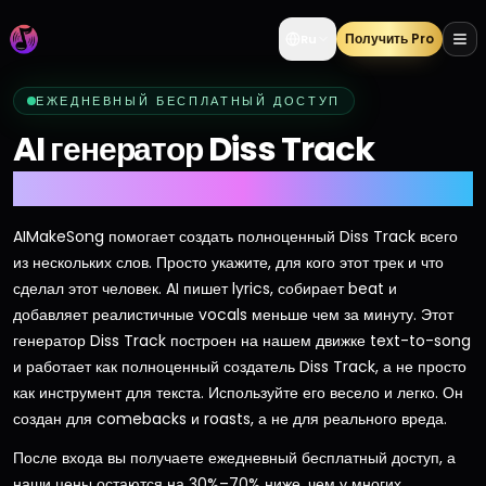
Получить Pro
Ru
ЕЖЕДНЕВНЫЙ БЕСПЛАТНЫЙ ДОСТУП
AI генератор Diss Track
Сбрасывай bars быстро
AIMakeSong помогает создать полноценный Diss Track всего
из нескольких слов. Просто укажите, для кого этот трек и что
сделал этот человек. AI пишет lyrics, собирает beat и
добавляет реалистичные vocals меньше чем за минуту. Этот
генератор Diss Track построен на нашем движке text-to-song
и работает как полноценный создатель Diss Track, а не просто
как инструмент для текста. Используйте его весело и легко. Он
создан для comebacks и roasts, а не для реального вреда.
После входа вы получаете ежедневный бесплатный доступ, а
наши цены остаются на 30%–70% ниже, чем у многих