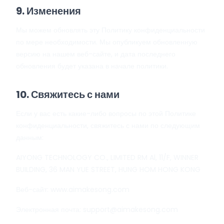
9. Изменения
Мы можем обновлять эту Политику конфиденциальности
по мере необходимости. Мы опубликуем обновленную
версию на нашем веб-сайте, и дата последнего
обновления будет указана в начале политики.
10. Свяжитесь с нами
Если у вас есть какие-либо вопросы по этой Политике
конфиденциальности, свяжитесь с нами по следующим
данным:
AIYONG TECHNOLOGY CO., LIMITED RM Al, 11/F, WINNER
BUILDING, 36 MAN YUE STREET, HUNG HOM HONG KONG
Веб-сайт:
www.aimakesong.com
Электронная почта:
support@aimakesong.com