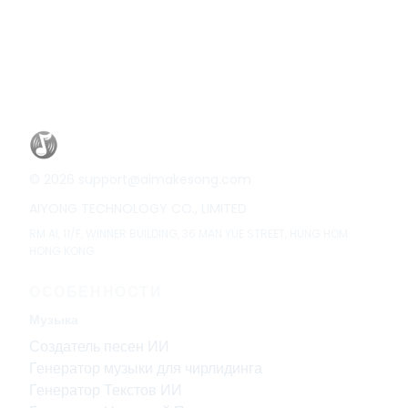
©
2026
support@aimakesong.com
AIYONG TECHNOLOGY CO., LIMITED
RM Al, 11/F, WINNER BUILDING, 36 MAN YUE STREET, HUNG HOM
HONG KONG
ОСОБЕННОСТИ
Музыка
Создатель песен ИИ
Генератор музыки для чирлидинга
Генератор Текстов ИИ