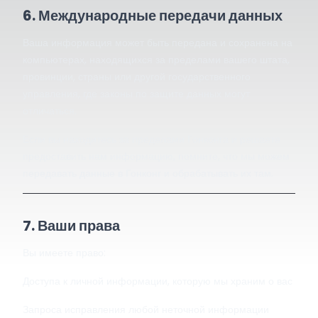
6. Международные передачи данных
Ваша информация может быть передана и сохранена на
компьютерах, находящихся за пределами вашего штата,
провинции, страны или другой государственного
управления, где законы по защите данных могут
отличаться.
Если вы находитесь за пределами Гонконга и решаете
предоставить нам информацию, помните, что мы можем
передавать данные в Гонконг и обрабатывать их там.
7. Ваши права
Вы имеете право:
Доступа к личной информации, которую мы храним о вас
Запроса исправления любой неточной информации