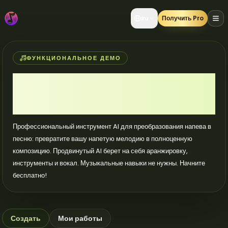
Получить Pro
Ru
ФУНКЦИОНАЛЬНОЕ ДЕМО
Напеть в песню AI - превратите
напев в песню, мелодию в
полноценную песню | AIMakeSong
Профессиональный инструмент AI для преобразования напева в
песню: превратите вашу напетую мелодию в полноценную
композицию. Продвинутый AI берет на себя аранжировку,
инструменты и вокал. Музыкальные навыки не нужны. Начните
бесплатно!
Создать
Мои работы