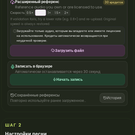
Расширенный референс
30 кредитов
Reference audio you own or are licensed to use.
Скорость
0.5
×
0.8
×
1
×
1.5
×
2
×
If validation fails, try a lower rate (e.g. 0.8×) and re-upload. Original
speed is always restored.
Загружайте только аудио, которым вы владеете или имеете лицензию
на использование. Кредиты автоматически возвращаются при
неудачной проверке.
Загрузить файл
Записать в браузере
Автоматически останавливается через 30 секунд
Начать запись
Сохранённые референсы
История
Повторно используйте ранее загруженное
референсное аудио.
ШАГ 2
Настройки песни