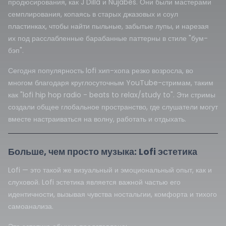
продюсирования, как J Dilla и Nujabes. Они были мастерами
семплирования, копаясь в старых джазовых и соул
пластинках, чтобы найти пыльные, забытые лупы, и нарезая
их под расслабленные барабанные паттерны в стиле "бум-
бэп".
Сегодня популярность lofi хип-хопа резко возросла, во
многом благодаря круглосуточным YouTube-стримам, таким
как "lofi hip hop radio - beats to relax/study to". Эти стримы
создали общее глобальное пространство, где слушатели могут
вместе настраиваться на волну, работать и отдыхать.
Больше, чем просто музыка: Lofi эстетика
Lofi — это такой же визуальный и эмоциональный опыт, как и
слуховой. Lofi эстетика является важной частью его
идентичности, вызывая чувства ностальгии, комфорта и тихого
самоанализа.