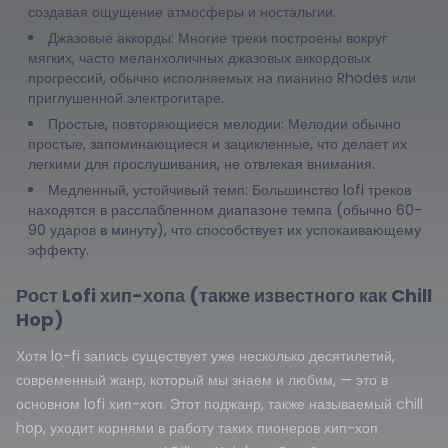
создавая ощущение атмосферы и ностальгии.
Джазовые аккорды: Многие треки построены вокруг
мягких, часто меланхоличных джазовых аккордовых
прогрессий, обычно исполняемых на пианино Rhodes или
приглушенной электрогитаре.
Простые, повторяющиеся мелодии: Мелодии обычно
простые, запоминающиеся и зацикленные, что делает их
легкими для прослушивания, не отвлекая внимания.
Медленный, устойчивый темп: Большинство lofi треков
находятся в расслабленном диапазоне темпа (обычно 60-
90 ударов в минуту), что способствует их успокаивающему
эффекту.
Рост Lofi хип-хопа (также известного как Chill
Hop)
Хотя lo-fi запись существует уже несколько десятилетий,
современный жанр, который мы знаем и любим, — это в
основном lofi хип-хоп. Этот поджанр, также называемый chill
hop, уходит корнями в работу таких пионеров хип-хоп