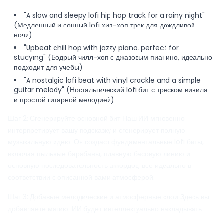
"A slow and sleepy lofi hip hop track for a rainy night"
(Медленный и сонный lofi хип-хоп трек для дождливой
ночи)
"Upbeat chill hop with jazzy piano, perfect for
studying" (Бодрый чилл-хоп с джазовым пианино, идеально
подходит для учебы)
"A nostalgic lofi beat with vinyl crackle and a simple
guitar melody" (Ностальгический lofi бит с треском винила
и простой гитарной мелодией)
Шаг 2: Сгенерируйте основной бит Наш ИИ мгновенно
интерпретирует вашу подсказку и сгенерирует полную
музыкальную идею. Он создаст фундаментальные lofi биты,
включая пыльные барабаны, плавную басовую линию и
основную последовательность аккордов, все идеально в
соответствии с описанной вами атмосферой.
Шаг 3: Добавьте мелодические и атмосферные слои Здесь вы
добавляете магию. ИИ будет интеллектуально накладывать