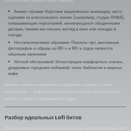
Эта эстетика обычно представлена:
Аниме-лупами: Короткие зацикленные анимации, часто
сценами из классического аниме (например, студии Ghibli),
показывающие персонажей, занимающихся обыденными
делами, такими как письмо, взгляд в окно или поездка в
поезде.
Ностальгическими образами: Пиксель-арт, винтажные
фотографии и образы из 80-х и 90-х годов являются
обычным явлением.
Уютной обстановкой: Иллюстрации комфортных спален,
дождливых городских пейзажей, тихих библиотек и мирных
кафе.
Вместе музыка и визуальные эффекты создают полное
настроение — цифровое убежище от быстро меняющегося,
полного стресса современного мира.
Разбор идеальных Lofi битов
Итак, каковы основные ингредиенты этих завораживающих lofi