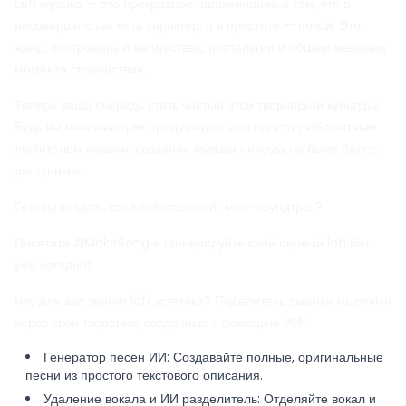
Lofi музыка — это прекрасное напоминание о том, что в
несовершенстве есть характер, а в простоте — покой. Это
жанр, построенный на чувствах, ностальгии и общем желании
момента спокойствия.
Теперь ваша очередь стать частью этой творческой культуры.
Будь вы начинающим продюсером или просто любопытным
любителем музыки, создание музыки никогда не было более
доступным.
Готовы создать свой собственный чилл-саундтрек?
Посетите AIMakeSong и сгенерируйте свой первый lofi бит
уже сегодня!
Что для вас значит lofi эстетика? Поделитесь своими мыслями
через свои творения, созданные с помощью ИИ!
Генератор песен ИИ
: Создавайте полные, оригинальные
песни из простого текстового описания.
Удаление вокала и ИИ разделитель
: Отделяйте вокал и