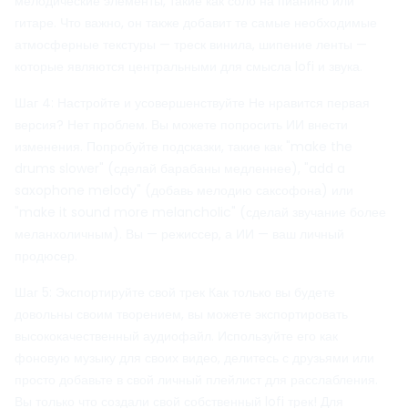
мелодические элементы, такие как соло на пианино или
гитаре. Что важно, он также добавит те самые необходимые
атмосферные текстуры — треск винила, шипение ленты —
которые являются центральными для смысла lofi и звука.
Шаг 4: Настройте и усовершенствуйте Не нравится первая
версия? Нет проблем. Вы можете попросить ИИ внести
изменения. Попробуйте подсказки, такие как "make the
drums slower" (сделай барабаны медленнее), "add a
saxophone melody" (добавь мелодию саксофона) или
"make it sound more melancholic" (сделай звучание более
меланхоличным). Вы — режиссер, а ИИ — ваш личный
продюсер.
Шаг 5: Экспортируйте свой трек Как только вы будете
довольны своим творением, вы можете экспортировать
высококачественный аудиофайл. Используйте его как
фоновую музыку для своих видео, делитесь с друзьями или
просто добавьте в свой личный плейлист для расслабления.
Вы только что создали свой собственный lofi трек! Для