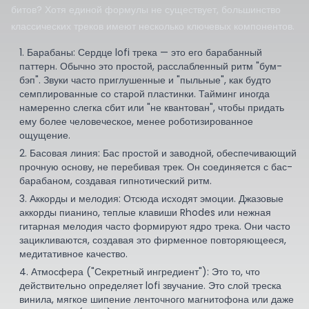
битов? Хотя единой формулы не существует, большинство
классических треков имеют несколько ключевых компонентов.
Барабаны: Сердце lofi трека — это его барабанный
паттерн. Обычно это простой, расслабленный ритм "бум-
бэп". Звуки часто приглушенные и "пыльные", как будто
семплированные со старой пластинки. Тайминг иногда
намеренно слегка сбит или "не квантован", чтобы придать
ему более человеческое, менее роботизированное
ощущение.
Басовая линия: Бас простой и заводной, обеспечивающий
прочную основу, не перебивая трек. Он соединяется с бас-
барабаном, создавая гипнотический ритм.
Аккорды и мелодия: Отсюда исходят эмоции. Джазовые
аккорды пианино, теплые клавиши Rhodes или нежная
гитарная мелодия часто формируют ядро трека. Они часто
зацикливаются, создавая это фирменное повторяющееся,
медитативное качество.
Атмосфера ("Секретный ингредиент"): Это то, что
действительно определяет lofi звучание. Это слой треска
винила, мягкое шипение ленточного магнитофона или даже