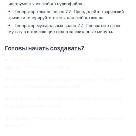
инструменты из любого аудиофайла.
Генератор текстов песен ИИ
: Преодолейте творческий
кризис и генерируйте тексты для любого жанра.
Генератор музыкальных видео ИИ
: Превратите свою
музыку в потрясающие видео за считанные минуты.
Готовы начать создавать?
▶ Попробовать AI генератор песен сейчас
- Превращайте
идеи в готовые песни мгновенно
🎵 Использовать инструмент удаления вокала
- Отделяйте
вокал от любой песни с помощью ИИ
🖼️ Попробовать Photo to Music AI
- Превращайте фото в
подходящую музыку онлайн
🎬 Создавать AI музыкальные клипы
- Превращайте треки в
видео с ИИ