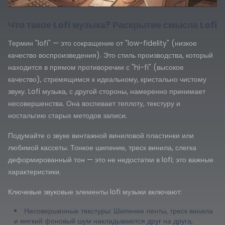
Что такое Lofi музыка? Раскрытие смысла Lofi
Термин "lofi" — это сокращение от "low-fidelity" (низкое
качество воспроизведения). Это стиль производства, который
находится в прямом противоречии с "hi-fi" (высокое
качество), стремящимся к идеальному, кристально чистому
звуку. Lofi музыка, с другой стороны, намеренно принимает
несовершенства. Она воспевает теплоту, текстуру и
ностальгию старых методов записи.
Подумайте о звуке винтажной виниловой пластинки или
любимой кассеты. Тонкое шипение, треск винила, слегка
деформированный тон — это не недостатки в lofi; это важные
характеристики.
Ключевые звуковые элементы lofi музыки включают:
Несовершенные текстуры: Шипение ленты, треск винила
и мягкий фоновый шум накладываются друг на друга,