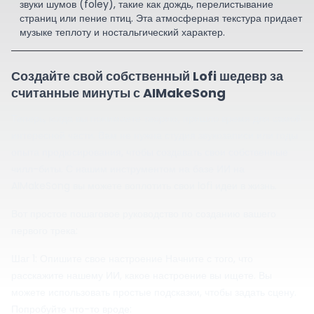
звуки шумов (foley), такие как дождь, перелистывание
страниц или пение птиц. Эта атмосферная текстура придает
музыке теплоту и ностальгический характер.
Создайте свой собственный Lofi шедевр за
считанные минуты с AIMakeSong
Теперь, когда вы понимаете теорию, пришло время для самой
интересной части. Вам не нужна студия звукозаписи или годы
опыта продюсирования, чтобы создавать свои собственные
чилл-биты. С нашим инструментом на базе ИИ на
AIMakeSong вы можете воплотить свои lofi идеи в жизнь.
Вот простое пошаговое руководство по созданию вашего
первого трека:
Шаг 1: Опишите свое настроение Начните с того, что
расскажите нашему ИИ, какое настроение вы ищете. Вы
можете использовать простые подсказки, чтобы задать сцену.
Попробуйте что-то вроде: