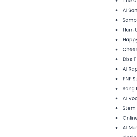
The Ul
AI So
Sampl
Hum t
Happy
Cheer
Diss 
AI Ra
FNF S
Song 
AI Vo
Stem S
Onlin
AI Mus