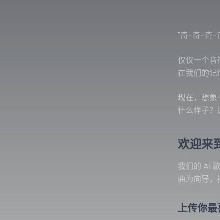
"奇-奇-奇
仅仅一个音
在我们的记
现在，想象
什么样子？这
欢迎来到
我们的 A
曲为向导，
上传你最