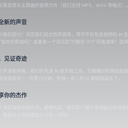
花栗鼠奇兵主题曲的音频文件（我们支持 MP3、WAV 等格式
全新的声音
兴奋的部分！浏览我们庞大的声音库，其中不仅包含独特的 AI
丝"版本的歌曲吗？或者来一个深沉的"约翰尼·卡什"风格演绎？选
，见证奇迹
了声音和风格，我们的先进 AI 就开始工作。它精确分析原始
程快速高效——仅需几分钟，你独一无二的 AI 翻唱就诞生了。
享你的杰作
高质量的音频文件。更棒的是，我们的一键分享功能让你轻松在 Inst
。准备好让你的朋友们大吃一惊吧！