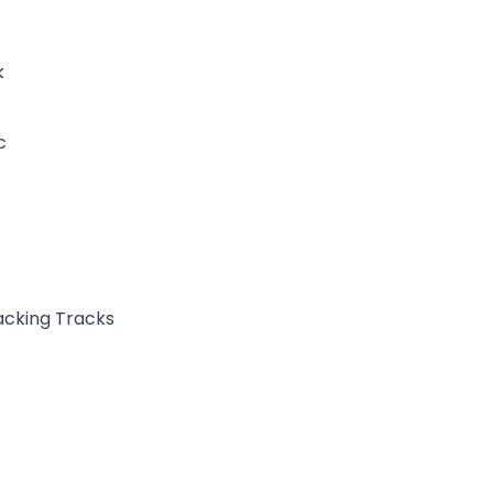
k
c
acking Tracks