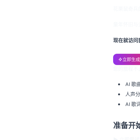
花栗鼠奇兵
童年怀旧与
现在就访问
立即生成
您的旅程不止
AI 
人声分
AI 
准备开
▶ 立即尝试