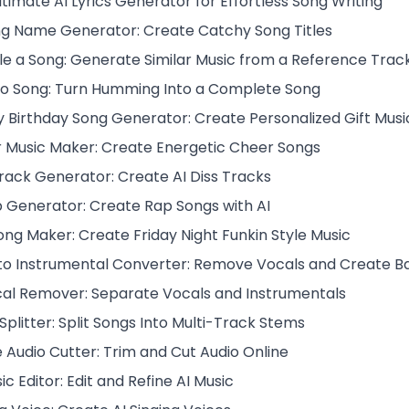
timate AI Lyrics Generator for Effortless Song Writing
ng Name Generator: Create Catchy Song Titles
e a Song: Generate Similar Music from a Reference Trac
o Song: Turn Humming Into a Complete Song
 Birthday Song Generator: Create Personalized Gift Musi
 Music Maker: Create Energetic Cheer Songs
Track Generator: Create AI Diss Tracks
p Generator: Create Rap Songs with AI
ong Maker: Create Friday Night Funkin Style Music
to Instrumental Converter: Remove Vocals and Create B
cal Remover: Separate Vocals and Instrumentals
plitter: Split Songs Into Multi-Track Stems
e Audio Cutter: Trim and Cut Audio Online
ic Editor: Edit and Refine AI Music