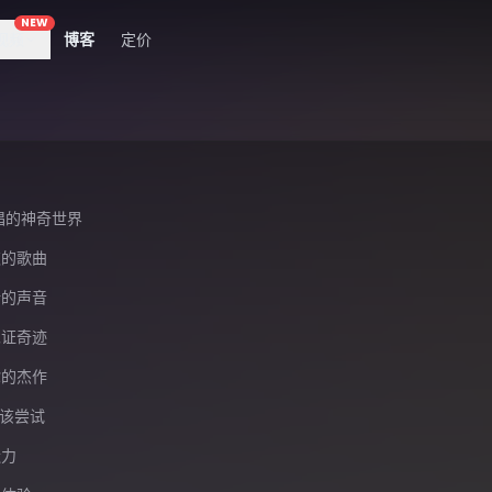
NEW
视频
博客
定价
翻唱的神奇世界
欢的歌曲
新的声音
见证奇迹
你的杰作
该尝试
造力