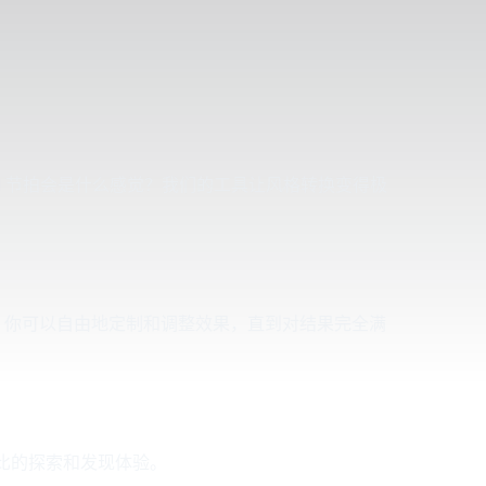
M 节拍会是什么感觉？我们的工具让风格转换变得极
。你可以自由地定制和调整效果，直到对结果完全满
比的探索和发现体验。