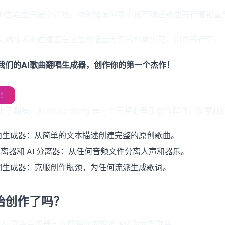
的主题曲只是个开始。你的播放列表中还有哪些歌曲等待着被重
尖端技术的碰撞正在这里创造出无穷的创意火花。别再等待了。
我们的AI歌曲翻唱生成器，创作你的第一个杰作！
！
于翻唱。AI Make Song 是一个完整的音乐创作套件。探索
歌曲生成器
：从简单的文本描述创建完整的原创歌曲。
离器和 AI 分离器
：从任何音频文件分离人声和器乐。
歌词生成器
：克服创作瓶颈，为任何流派生成歌词。
始创作了吗？
 AI 歌曲生成器
- 立即将你的想法转化为完整歌曲