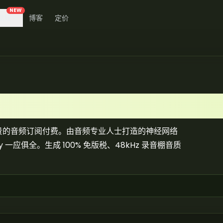
NEW
视频
博客
定价
为昂贵的音频订阅付费。由音频专业人士打造的神经网络
一应俱全。生成 100% 免版税、48kHz 录音棚音质