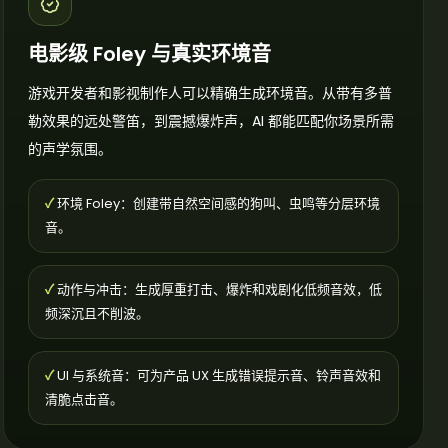
电影级 Foley 与真实环境音
游戏开发者和影视制作人可以精确生成环境音。从带有多普
勒效果的远处警笛，到震撼爆炸声，AI 都能匹配你场景所需
的声学氛围。
✓
环境 Foley：创建带自然空间感的狗叫、虫鸣等分层环境
音。
✓
动作与冲击：生成厚重打击、爆炸和戏剧化低频音效，低
频深沉且不削波。
✓
UI 与系统音：可为产品 UX 生成错误提示音、铃声音效和
清脆点击音。