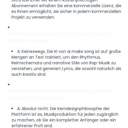
100% lizenzfrei. Mit einem kostenpflichtigen
Abonnement erhalten Sie eine kommerzielle Lizenz, die
es Ihnen ermöglicht, sie sicher in jedem kommerziellen
Projekt zu verwenden.
F2: Werden Lyrics von einem KI Rap Lyrics Generator
roboterhaft klingen?
A: Keineswegs. Die KI von ai make song ist auf große
Mengen an Text trainiert, um den Rhythmus,
Reimschemata und narrative Stile von Rap-Musik zu
verstehen, und generiert Lyrics, die sowohl natürlich als
auch kreativ sind.
F3: Benötige ich Musiktheorie-Kenntnisse, um diesen
Song Maker KI zu verwenden?
A: Absolut nicht. Die Kerndesignphilosophie der
Plattform ist es, Musikproduktion für jeden zugänglich
zu machen, ob Sie ein kompletter Anfänger oder ein
erfahrener Profi sind.