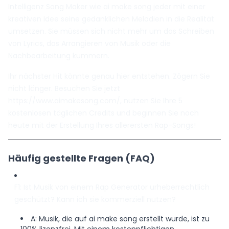
Intelligenz Song Maker wie ai make song jeder mit einer
kreativen Idee seine gedanklichen Melodien in die Realität
umsetzen. Sie müssen sich nicht mehr um das Schreiben
von Lyrics, das Arrangieren von Musik oder die
Nachbearbeitung kümmern.
Ihr nächster Hit könnte genau hier entstehen. Zögern Sie
nicht länger. Besuchen Sie jetzt
https://www.aimakesong.com/
, nutzen Sie Ihre 5
kostenlosen täglichen Credits und beginnen Sie noch
heute mit der Erstellung Ihres allerersten Rap-Songs!
Häufig gestellte Fragen (FAQ)
F1: Ist Musik von einem Rap Generator urheberrechtlich
geschützt? Kann ich sie kommerziell nutzen?
A: Musik, die auf ai make song erstellt wurde, ist zu