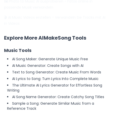
🖼️ Photo to Music AI ausprobieren
- Fotos online in
passende Musik verwandeln
🎬 AI Music Videos erstellen
- Verwandeln Sie Tracks mit AI
in Videos
Explore More AIMakeSong Tools
Music Tools
AI Song Maker: Generate Unique Music Free
AI Music Generator: Create Songs with AI
Text to Song Generator: Create Music From Words
AI Lyrics to Song: Turn Lyrics Into Complete Music
The Ultimate AI Lyrics Generator for Effortless Song
Writing
AI Song Name Generator: Create Catchy Song Titles
Sample a Song: Generate Similar Music from a
Reference Track