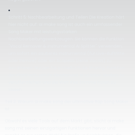
Schritt 5: Nachbearbeitung und Teilen Die Kreation hört
hier nicht auf. ai make song ist auch ein umfassender
Song Maker mit leistungsstarken
Nachbearbeitungswerkzeugen. Sie können die Funktion
"Vocal Remover & Instrumental AI Splitter" verwenden,
um sofort ein sauberes Instrumental (für Live-Auftritte
oder Remixe) oder ein Acapella (reine Vocals) zu
extrahieren. Nutzen Sie schließlich die Sharing-Funktion
der Plattform, um Ihr Meisterwerk in sozialen Medien zu
veröffentlichen und die Welt Ihre Stimme hören zu
lassen.
Teil 3: Warum ai make song der ultimative Rap Song Maker
ist
Obwohl es viele Tools auf dem Markt gibt, sticht ai make
song mit seinen einzigartigen Funktionen hervor und