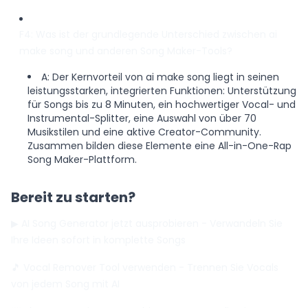
F4: Was ist der grundlegende Unterschied zwischen ai
make song und anderen Song Maker-Tools?
A: Der Kernvorteil von ai make song liegt in seinen
leistungsstarken, integrierten Funktionen: Unterstützung
für Songs bis zu 8 Minuten, ein hochwertiger Vocal- und
Instrumental-Splitter, eine Auswahl von über 70
Musikstilen und eine aktive Creator-Community.
Zusammen bilden diese Elemente eine All-in-One-Rap
Song Maker-Plattform.
Bereit zu starten?
▶ AI Song Generator jetzt ausprobieren
- Verwandeln Sie
Ihre Ideen sofort in komplette Songs
🎵 Vocal Remover Tool verwenden
- Trennen Sie Vocals
von jedem Song mit AI