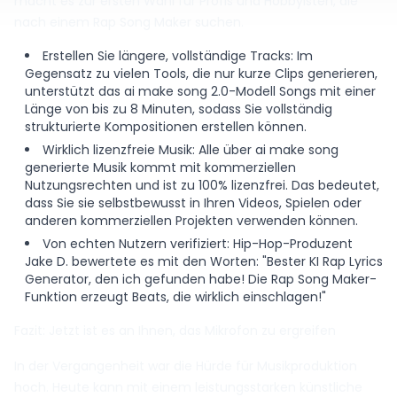
macht es zur ersten Wahl für Profis und Hobbyisten, die
nach einem Rap Song Maker suchen.
Erstellen Sie längere, vollständige Tracks: Im
Gegensatz zu vielen Tools, die nur kurze Clips generieren,
unterstützt das ai make song 2.0-Modell Songs mit einer
Länge von bis zu 8 Minuten, sodass Sie vollständig
strukturierte Kompositionen erstellen können.
Wirklich lizenzfreie Musik: Alle über ai make song
generierte Musik kommt mit kommerziellen
Nutzungsrechten und ist zu 100% lizenzfrei. Das bedeutet,
dass Sie sie selbstbewusst in Ihren Videos, Spielen oder
anderen kommerziellen Projekten verwenden können.
Von echten Nutzern verifiziert: Hip-Hop-Produzent
Jake D. bewertete es mit den Worten: "Bester KI Rap Lyrics
Generator, den ich gefunden habe! Die Rap Song Maker-
Funktion erzeugt Beats, die wirklich einschlagen!"
Fazit: Jetzt ist es an Ihnen, das Mikrofon zu ergreifen
In der Vergangenheit war die Hürde für Musikproduktion
hoch. Heute kann mit einem leistungsstarken künstliche