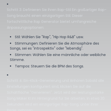
Schritt 3: Definieren Sie Ihren Rap-Stil Ein großartiger Rap-
Song braucht einen einzigartigen Stil. Dieser
fortschrittliche Rap Generator bietet umfangreiche
Anpassungsoptionen:
Stil: Wählen Sie "Rap", "Hip Hop R&B" usw.
Stimmungen: Definieren Sie die Atmosphäre des
Songs, sei es "introspektiv" oder "lebendig".
Stimmen: Wählen Sie eine männliche oder weibliche
Stimme.
Tempos: Steuern Sie die BPM des Songs.
Schritt 4: Ein-Klick-Generierung und Anhören Sobald alle
Einstellungen konfiguriert sind, klicken Sie auf die
Schaltfläche "Generieren". Jetzt wird der leistungsstarke
Song Maker KI im Hintergrund für Sie arbeiten. In etwa 30
Sekunden wird ein einzigartiger Rap-Song, unter Ihrer
Regie, geboren.