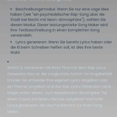
Beschreibungsmodus: Wenn Sie nur eine vage Idee
haben (wie "ein psychedelischer Rap-Song über die
Stadt bei Nacht mit Neon-Atmosphäre"), wählen Sie
diesen Modus. Dieser leistungsstarke Song Maker wird
Ihre Textbeschreibung in einen kompletten Song
verwandeln.
Lyrics generieren: Wenn Sie bereits Lyrics haben oder
die KI beim Schreiben helfen soll, ist dies Ihre beste
Wahl.
Schritt 2: Generieren Sie Ihren Flow mit dem Rap Lyrics
Generator Dies ist der magischste Schritt. Im Eingabefeld
können Sie entweder Ihre eigenen Lyrics eingeben oder
ein Thema vorgeben und den Rap Lyrics Generator seine
Magie wirken lassen. Zum Beispiel kann die Eingabe "für
einen Traum kämpfen, niemals aufgeben" kraftvolle
Lyrics generieren, die das Fundament für Ihren Song
bilden.