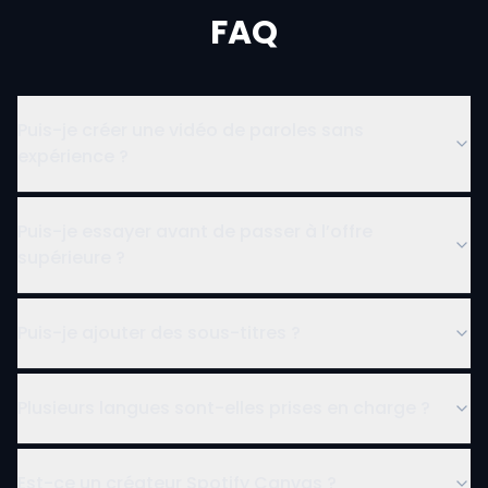
FAQ
Puis-je créer une vidéo de paroles sans
expérience ?
Puis-je essayer avant de passer à l’offre
supérieure ?
Puis-je ajouter des sous-titres ?
Plusieurs langues sont-elles prises en charge ?
Est-ce un créateur Spotify Canvas ?