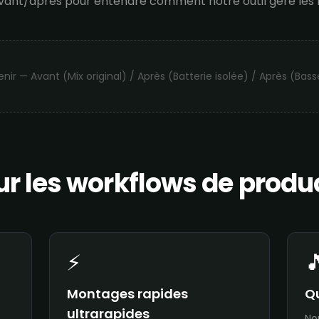
ant/après pour entendre comment notre outil gère les 
ir — Avant (Mix original) / Après (Batterie isolée) / Après (Bass
r les workflows de produc
⚡

Montages rapides
Qu
ultrarapides
No