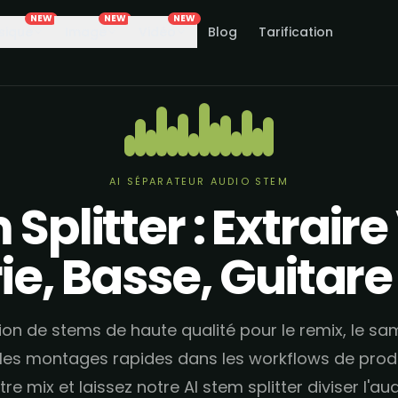
NEW
NEW
NEW
sique
Image
Vidéo
Blog
Tarification
AI SÉPARATEUR AUDIO STEM
Splitter : Extraire
ie, Basse, Guitare
on de stems de haute qualité pour le remix, le sam
 les montages rapides dans les workflows de produ
re mix et laissez notre AI stem splitter diviser l'a