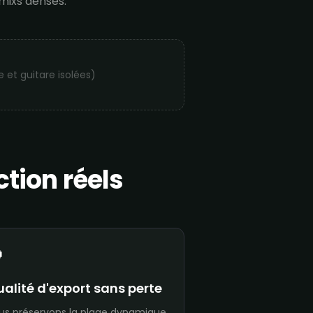
mixs denses.
e et guitare isolées)
tion réels

alité d'export sans perte
us préservons la plage dynamique