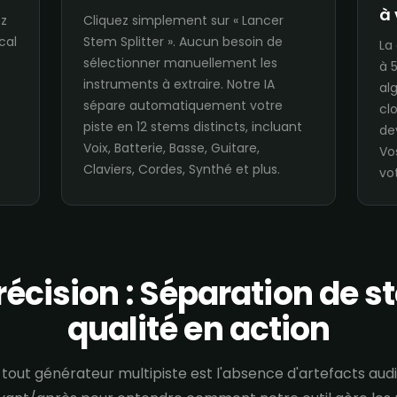
à
ez
Cliquez simplement sur « Lancer
cal
Stem Splitter ». Aucun besoin de
La
sélectionner manuellement les
à 
instruments à extraire. Notre IA
al
sépare automatiquement votre
cl
piste en 12 stems distincts, incluant
de
Voix, Batterie, Basse, Guitare,
Vo
Claviers, Cordes, Synthé et plus.
vot
récision : Séparation de 
qualité en action
e tout générateur multipiste est l'absence d'artefacts aud