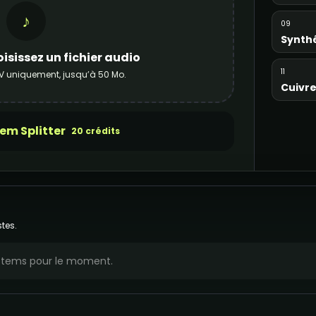
♪
09
Synth
isissez un fichier audio
11
V uniquement, jusqu’à 50 Mo.
Cuivr
em Splitter
20 crédits
tes.
 stems pour le moment.