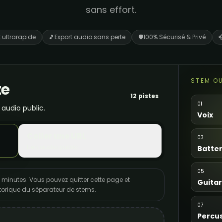
sans effort.
 ultrarapide
🎵
Export audio sans perte
🛡️
100% Sécurisé & Privé

STEM O
te
12 pistes
01
 audio public.
Voix
Coller une URL
03
Lien audio public
Batter
05
 minutes. Vous pouvez quitter cette page et
Guita
istorique du séparateur de stems.
07
Percu