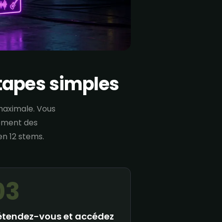
tapes simples
maximale. Vous
lement des
n 12 stems.
03
étendez-vous et accédez