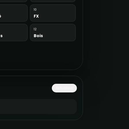
10
é
FX
12
es
Bois
Actualiser