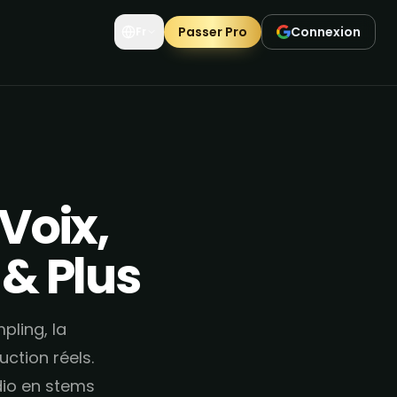
Passer Pro
Connexion
Fr
 Voix,
 & Plus
pling, la
ction réels.
udio en stems