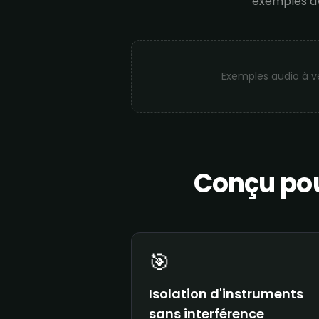
exemples av
Exemples audio à ven
Conçu pou
🎯
Isolation d'instruments
sans interférence