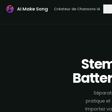
AI Make Song
Créateur de Chansons IA
Mu
Stem 
Batter
Séparati
pratique et
Importez vot