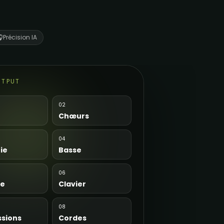

Précision IA
UTPUT
02
Chœurs
04
ie
Basse
06
re
Clavier
08
ssions
Cordes