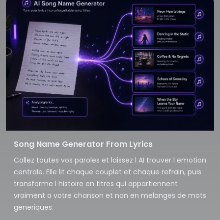
Song Name Generator From Lyrics
Collez toutes vos paroles et laissez l AI trouver l emotion
centrale. Elle lit chaque couplet et chaque refrain, puis
transforme l histoire en titres qui appartiennent
vraiment a votre chanson et non en melanges de mots
generiques.