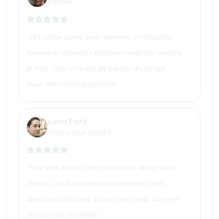
Parolier
“
Je l utilise apres avoir termine un brouillon
lorsque je connais l emotion mais pas encore
le titre. Cela m evite de perdre du temps
avec des noms provisoires.
”
Luna Park
Producteur creatif
“
Pour des demos, des pitches et des projets
clients, l outil me donne rapidement des
directions de titres qui sonnent deja comme
des sorties officielles.
”