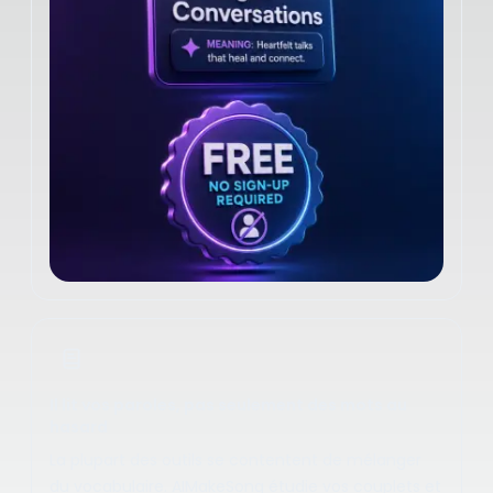
Il lit vos paroles, pas seulement des mots au
hasard
La plupart des outils se contentent de mélanger
du vocabulaire. AIMakeSong étudie vos couplets et