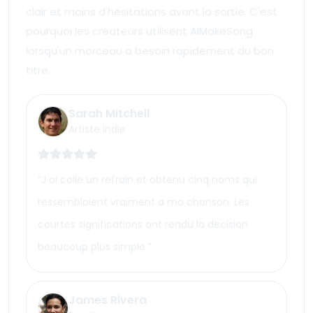
clair et moins d'hésitations avant la sortie. C'est
pourquoi les créateurs utilisent AIMakeSong
lorsqu'un morceau a besoin rapidement du bon
titre.
Sarah Mitchell
Artiste indie
“
J ai colle un refrain et obtenu cinq noms qui
ressemblaient vraiment a ma chanson. Les
courtes significations ont rendu la decision
beaucoup plus simple.
”
James Rivera