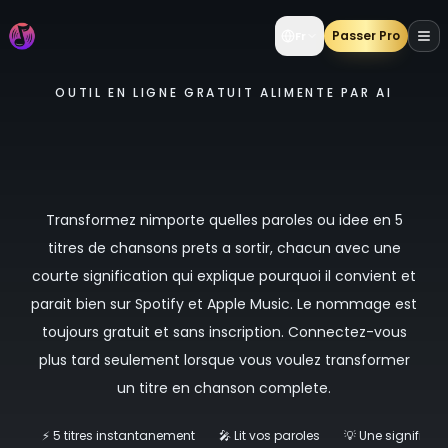
Passer Pro
Fr
OUTIL EN LIGNE GRATUIT ALIMENTE PAR AI
Generateur gratuit de noms de
chansons AI : obtenez 5 titres
accrocheurs en quelques secondes
Transformez nimporte quelles paroles ou idee en 5
titres de chansons prets a sortir, chacun avec une
courte signification qui explique pourquoi il convient et
parait bien sur Spotify et Apple Music. Le nommage est
toujours gratuit et sans inscription. Connectez-vous
plus tard seulement lorsque vous voulez transformer
un titre en chanson complete.
⚡ 5 titres instantanement
🎤 Lit vos paroles
💡 Une significat