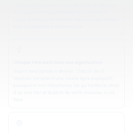
refrains pour trouver la vraie émotion en dessous.
Si vous écrivez sur des feuilles qui tombent, il
capte aussi la perte derrière elles pour que chaque
titre corresponde à votre histoire.
Chaque titre vient avec une signification
Vous n avez jamais a deviner. Chacun des 5
resultats comprend une courte ligne expliquant
pourquoi le nom fonctionne, ce qui facilite le choix
d un titre fort et le pitch de votre morceau a vos
fans.