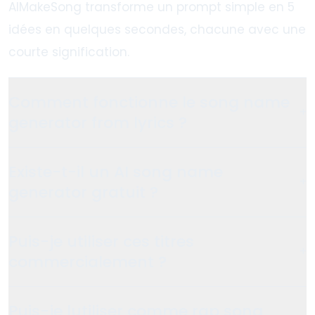
AIMakeSong transforme un prompt simple en 5
idées en quelques secondes, chacune avec une
courte signification.
Comment fonctionne le song name
+
generator from lyrics ?
Existe-t-il un AI song name
+
generator gratuit ?
Puis-je utiliser ces titres
+
commercialement ?
Puis-je lutiliser comme rap song