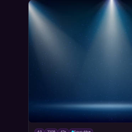
4:3
720P
47
s
Sous-titre