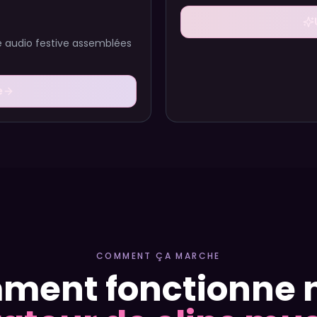
te audio festive assemblées
e
COMMENT ÇA MARCHE
ent fonctionne 