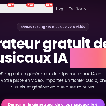
NEW
NEW
NEW
sique
Image
Vidéo
Blog
Tarification
AIMakeSong · IA musique vers vidéo
ateur gratuit de
sicaux IA
en li
Song est un générateur de clips musicaux IA en li
votre piste en vidéo. Importez un fichier audio, ch
visuels et générez en quelques minutes.
Démarrer le générateur de clips musicaux IA