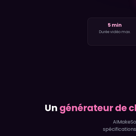
5 min
Durée vidéo max.
Un
générateur de c
AIMakeSon
spécification