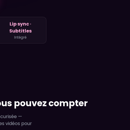
Lip sync ·
Subtitles
Intégré
vous pouvez compter
écurisée —
es vidéos pour