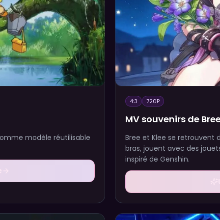
4:3
720P
MV souvenirs de Bree
 comme modèle réutilisable
Bree et Klee se retrouvent
bras, jouent avec des joue
inspiré de Genshin.
e