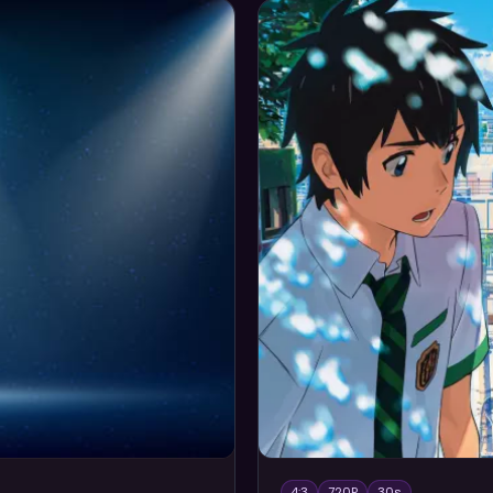
4:3
720P
30
s