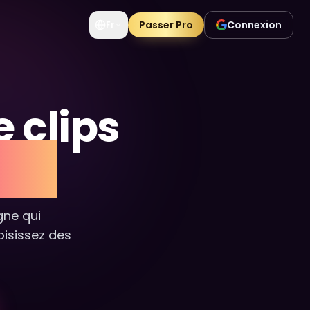
Passer Pro
Connexion
Fr
 clips
gne
gne qui
oisissez des