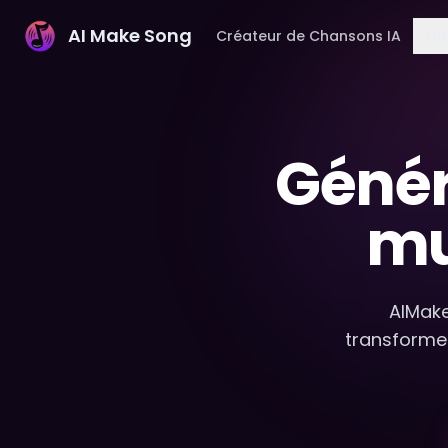
AI Make Song
Créateur de Chansons IA
Mu
Génér
mu
AIMake
transforme 