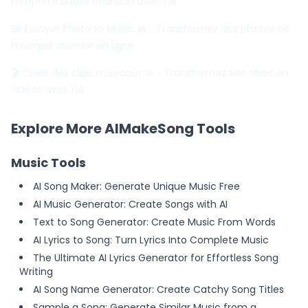
n'importe quelle chanson avec l'IA
🖼️ Essayer Photo to Music AI
- Transformez des photos en
musique assortie en ligne
🎬 Créer des clips musicaux IA
- Transformez vos titres en
vidéos avec l'IA
Explore More AIMakeSong Tools
Music Tools
AI Song Maker: Generate Unique Music Free
AI Music Generator: Create Songs with AI
Text to Song Generator: Create Music From Words
AI Lyrics to Song: Turn Lyrics Into Complete Music
The Ultimate AI Lyrics Generator for Effortless Song
Writing
AI Song Name Generator: Create Catchy Song Titles
Sample a Song: Generate Similar Music from a