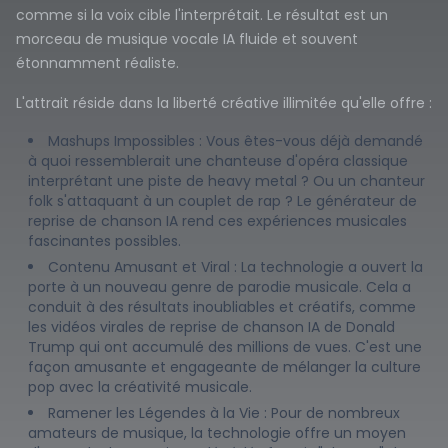
comme si la voix cible l'interprétait. Le résultat est un
morceau de musique vocale IA fluide et souvent
étonnamment réaliste.
L'attrait réside dans la liberté créative illimitée qu'elle offre :
Mashups Impossibles : Vous êtes-vous déjà demandé
à quoi ressemblerait une chanteuse d'opéra classique
interprétant une piste de heavy metal ? Ou un chanteur
folk s'attaquant à un couplet de rap ? Le générateur de
reprise de chanson IA rend ces expériences musicales
fascinantes possibles.
Contenu Amusant et Viral : La technologie a ouvert la
porte à un nouveau genre de parodie musicale. Cela a
conduit à des résultats inoubliables et créatifs, comme
les vidéos virales de reprise de chanson IA de Donald
Trump qui ont accumulé des millions de vues. C'est une
façon amusante et engageante de mélanger la culture
pop avec la créativité musicale.
Ramener les Légendes à la Vie : Pour de nombreux
amateurs de musique, la technologie offre un moyen