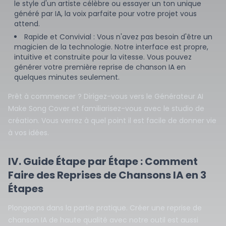
le style d'un artiste célèbre ou essayer un ton unique
généré par IA, la voix parfaite pour votre projet vous
attend.
Rapide et Convivial : Vous n'avez pas besoin d'être un
magicien de la technologie. Notre interface est propre,
intuitive et construite pour la vitesse. Vous pouvez
générer votre première reprise de chanson IA en
quelques minutes seulement.
Prêt à commencer ? Dirigez-vous vers le
Générateur AI
Make Song Cover
et familiarisez-vous avec le studio de
création. Vous verrez à quel point il est facile de donner vie
à vos idées.
IV. Guide Étape par Étape : Comment
Faire des Reprises de Chansons IA en 3
Étapes
Plongeons dans la partie pratique. Créer une reprise de
chanson IA de haute qualité avec notre outil est aussi