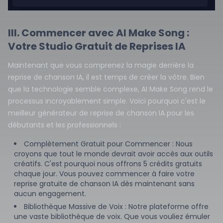
III. Commencer avec AI Make Song :
Votre Studio Gratuit de Reprises IA
Maintenant que vous comprenez la magie derrière la
reprise de chanson IA, il est temps de créer la vôtre. Bien
que la technologie semble complexe, AI Make Song rend le
processus incroyablement simple. Voici pourquoi c'est le
meilleur générateur de reprise de chanson IA pour les
débutants et les professionnels :
Complètement Gratuit pour Commencer : Nous
croyons que tout le monde devrait avoir accès aux outils
créatifs. C'est pourquoi nous offrons 5 crédits gratuits
chaque jour. Vous pouvez commencer à faire votre
reprise gratuite de chanson IA dès maintenant sans
aucun engagement.
Bibliothèque Massive de Voix : Notre plateforme offre
une vaste bibliothèque de voix. Que vous vouliez émuler