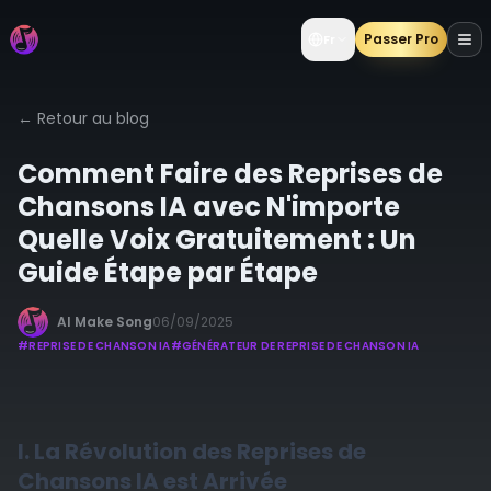
Passer Pro
Fr
←
Retour au blog
Comment Faire des Reprises de
Chansons IA avec N'importe
Quelle Voix Gratuitement : Un
Guide Étape par Étape
AI Make Song
06/09/2025
#
REPRISE DE CHANSON IA
#
GÉNÉRATEUR DE REPRISE DE CHANSON IA
I. La Révolution des Reprises de
Chansons IA est Arrivée