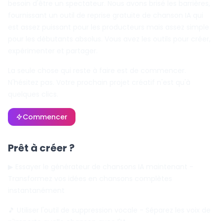
besoin d'être un spectateur. Nous avons brisé les barrières,
fournissant un outil de reprise gratuite de chanson IA qui
est assez puissant pour les producteurs mais assez simple
pour les débutants absolus. Vous avez les outils pour créer,
expérimenter et partager.
La seule chose qui reste à faire est de commencer.
N'hésitez pas. Votre prochain projet créatif n'est qu'à
quelques clics.
Commencer
Prêt à créer ?
▶ Essayer le générateur de chansons IA maintenant
-
Transformez vos idées en chansons complètes
instantanément
🎵 Utiliser l'outil de suppression vocale
- Séparez les voix de